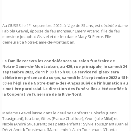
er
Au CIUSSS, le 1
septembre 2022, à l’âge de 85 ans, est décédée dame
Fabiola Gravel, épouse de feu monsieur Emery Arcand, fille de feu
monsieur Josaphat Gravel et de feu dame Mary St-Pierre. Elle
demeurait à Notre-Dame-de-Montauban.
La famille recevra les condoléances au salon funéraire de
Notre-Dame-de-Montauban, au 420, rue principale, le samedi 24
septembre 2022, de 11 h 00 à
15 h 00. Le service religieux sera
célébré en présence du corps, samedi le 24 septembre 2022 à 15 h
00 en l’église de Notre-Dame-des-Anges suivi de l’inhumation au
cimetière paroissial. La direction des funérailles a été confiée à
la Coopérative funéraire de la Rive-Nord.
Madame Gravel laisse dans le deuil ses enfants : Dolorès (Henri
Tousignant), feu Line, Gilles (France Chalifour), Yvon (Julie Milot) et
Nicole (André St-Laurent); ses petits-enfants : Sylvie Tousignant (Daniel
Déry), Annick Tousignant (Marc Lemire), Alain Tousignant (Chantal