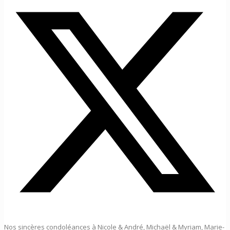
Nos sincères condoléances à Nicole & André, Michaël & Myriam, Marie-