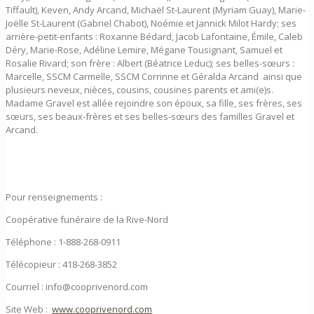
Tiffault), Keven, Andy Arcand, Michaël St-Laurent (Myriam Guay), Marie-
Joëlle St-Laurent (Gabriel Chabot), Noémie et Jannick Milot Hardy; ses
arrière-petit-enfants : Roxanne Bédard, Jacob Lafontaine, Émile, Caleb
Déry, Marie-Rose, Adéline Lemire, Mégane Tousignant, Samuel et
Rosalie Rivard; son frère : Albert (Béatrice Leduc); ses belles-sœurs :
Marcelle, SSCM Carmelle, SSCM Corrinne et Géralda Arcand ainsi que
plusieurs neveux, nièces, cousins, cousines parents et ami(e)s.
Madame Gravel est allée rejoindre son époux, sa fille, ses frères, ses
sœurs, ses beaux-frères et ses belles-sœurs des familles Gravel et
Arcand.
Pour renseignements :
Coopérative funéraire de la Rive-Nord
Téléphone : 1-888-268-0911
Télécopieur : 418-268-3852
Courriel : info@cooprivenord.com
Site Web :
www.cooprivenord.com