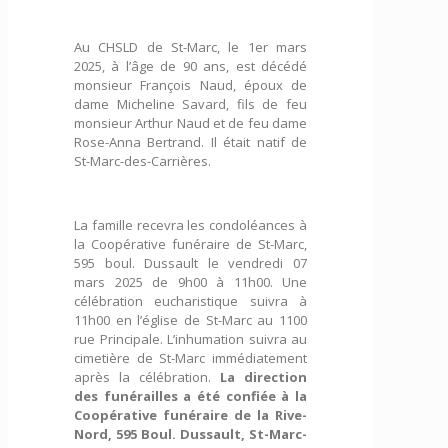
Au CHSLD de St-Marc, le 1er mars
2025, à l’âge de 90 ans, est décédé
monsieur François Naud, époux de
dame Micheline Savard, fils de feu
monsieur Arthur Naud et de feu dame
Rose-Anna Bertrand. Il était natif de
St-Marc-des-Carrières.
La famille recevra les condoléances à
la Coopérative funéraire de St-Marc,
595 boul. Dussault le vendredi 07
mars 2025 de 9h00 à 11h00. Une
célébration eucharistique suivra à
11h00 en l’église de St-Marc au 1100
rue Principale. L’inhumation suivra au
cimetière de St-Marc immédiatement
après la célébration.
La direction
des funérailles a été confiée à la
Coopérative funéraire de la Rive-
Nord, 595 Boul. Dussault, St-Marc-