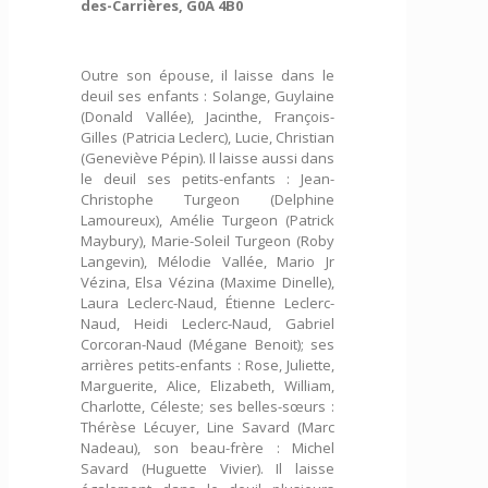
des-Carrières, G0A 4B0
Outre son épouse, il laisse dans le
deuil ses enfants : Solange, Guylaine
(Donald Vallée), Jacinthe, François-
Gilles (Patricia Leclerc), Lucie, Christian
(Geneviève Pépin). Il laisse aussi dans
le deuil ses petits-enfants : Jean-
Christophe Turgeon (Delphine
Lamoureux), Amélie Turgeon (Patrick
Maybury), Marie-Soleil Turgeon (Roby
Langevin), Mélodie Vallée, Mario Jr
Vézina, Elsa Vézina (Maxime Dinelle),
Laura Leclerc-Naud, Étienne Leclerc-
Naud, Heidi Leclerc-Naud, Gabriel
Corcoran-Naud (Mégane Benoit); ses
arrières petits-enfants : Rose, Juliette,
Marguerite, Alice, Elizabeth, William,
Charlotte, Céleste; ses belles-sœurs :
Thérèse Lécuyer, Line Savard (Marc
Nadeau), son beau-frère : Michel
Savard (Huguette Vivier). Il laisse