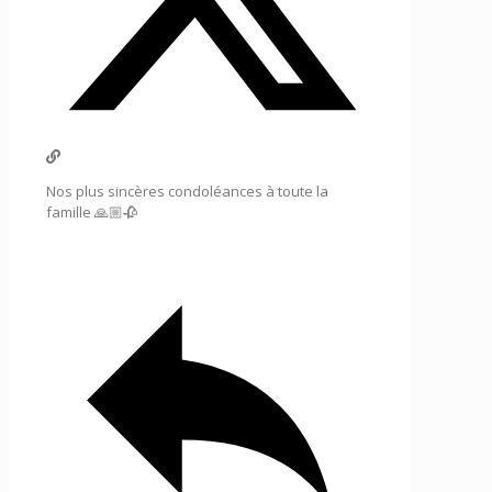
Nos plus sincères condoléances à toute la
famille 🙏🏼🥀