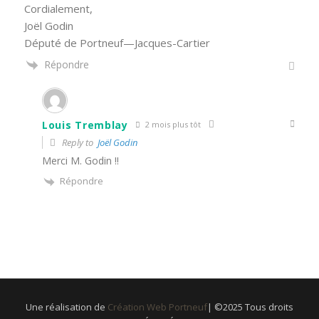
Cordialement,
Joël Godin
Député de Portneuf—Jacques-Cartier
Répondre
Louis Tremblay
2 mois plus tôt
Reply to
Joël Godin
Merci M. Godin !!
Répondre
Une réalisation de
Création Web Portneuf
| ©2025 Tous droits