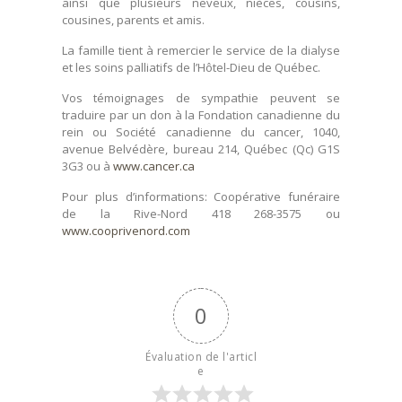
ainsi que plusieurs neveux, nièces, cousins,
cousines, parents et amis.
La famille tient à remercier le service de la dialyse
et les soins palliatifs de l’Hôtel-Dieu de Québec.
Vos témoignages de sympathie peuvent se
traduire par un don à la Fondation canadienne du
rein ou Société canadienne du cancer, 1040,
avenue Belvédère, bureau 214, Québec (Qc) G1S
3G3 ou à
www.cancer.ca
Pour plus d’informations: Coopérative funéraire
de la Rive-Nord 418 268-3575 ou
www.cooprivenord.com
0
Évaluation de l'articl
e