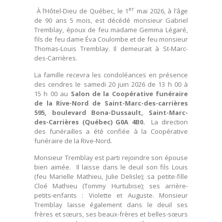
er
À l’Hôtel-Dieu de Québec, le 1
mai 2026, à l’âge
de 90 ans 5 mois, est décédé monsieur Gabriel
Tremblay, époux de feu madame Gemma Légaré,
fils de feu dame Éva Coulombe et de feu monsieur
Thomas-Louis Tremblay. Il demeurait à St-Marc-
des-Carrières.
La famille recevra les condoléances en présence
des cendres le samedi 20 juin 2026 de 13 h 00 à
15 h 00 au
Salon de la Coopérative funéraire
de la Rive-Nord de Saint-Marc-des-carrières
595, boulevard Bona-Dussault, Saint-Marc-
des-Carrières (Québec) G0A 4B0.
La direction
des funérailles a été confiée à la Coopérative
funéraire de la Rive-Nord.
Monsieur Tremblay est parti rejoindre son épouse
bien aimée. Il laisse dans le deuil son fils Louis
(feu Marielle Mathieu, Julie Delisle); sa petite-fille
Cloé Mathieu (Tommy Hurtubise); ses arrière-
petits-enfants : Violette et Auguste. Monsieur
Tremblay laisse également dans le deuil ses
frères et sœurs, ses beaux-frères et belles-sœurs