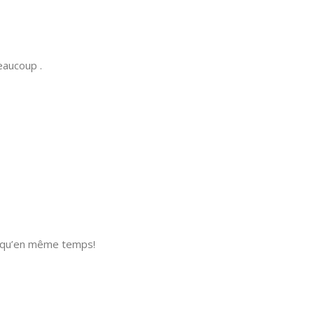
eaucoup .
esqu’en même temps!