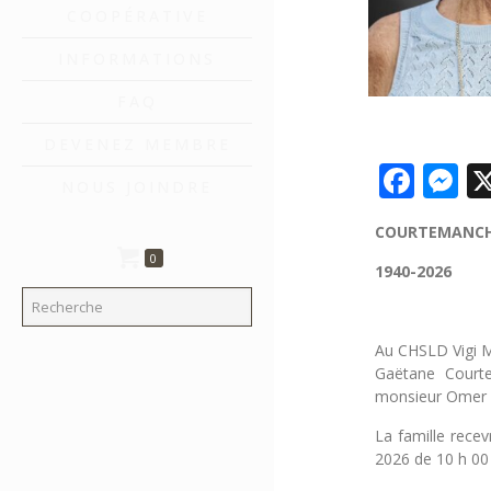
COOPÉRATIVE
INFORMATIONS
FAQ
DEVENEZ MEMBRE
Fac
M
NOUS JOINDRE
COURTEMANCH
0
1940-2026
Au CHSLD Vigi M
Gaëtane Court
monsieur Omer C
La famille rece
2026 de 10 h 00