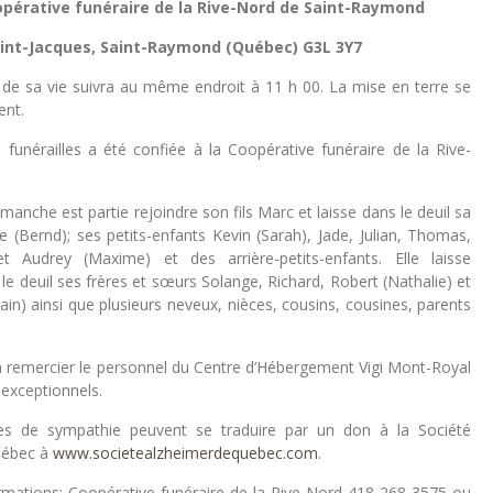
opérative funéraire de la Rive-Nord de Saint-Raymond
aint-Jacques, Saint-Raymond (Québec) G3L 3Y7
 de sa vie suivra au même endroit à 11 h 00. La mise en terre se
ent.
 funérailles a été confiée à la Coopérative funéraire de la Rive-
che est partie rejoindre son fils Marc et laisse dans le deuil sa
de (Bernd); ses petits-enfants Kevin (Sarah), Jade, Julian, Thomas,
et Audrey (Maxime) et des arrière-petits-enfants. Elle laisse
e deuil ses frères et sœurs Solange, Richard, Robert (Nathalie) et
lain) ainsi que plusieurs neveux, nièces, cousins, cousines, parents
 à remercier le personnel du Centre d’Hébergement Vigi Mont-Royal
 exceptionnels.
s de sympathie peuvent se traduire par un don à la Société
uébec à
www.societealzheimerdequebec.com
.
ormations: Coopérative funéraire de la Rive-Nord 418 268-3575 ou