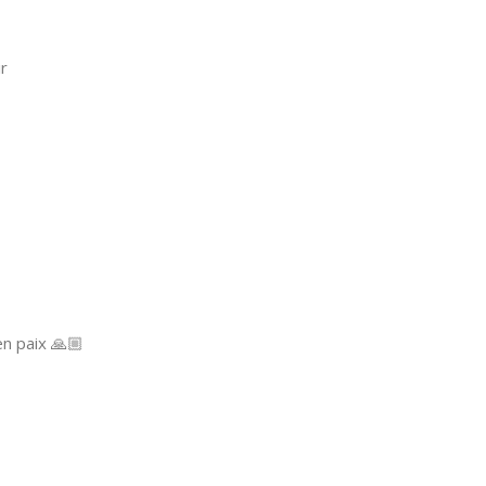
r
en paix 🙏🏼