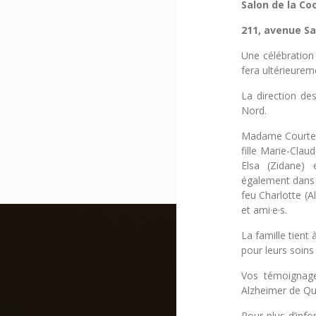
Salon de la Co
211, avenue S
Une célébration
fera ultérieurem
La direction des
Nord.
Madame Courteman
fille Marie-Clau
Elsa (Zidane) 
également dans l
feu Charlotte (A
et ami·e·s.
La famille tient
pour leurs soins
Vos témoignage
Alzheimer de Q
Pour plus d’inf