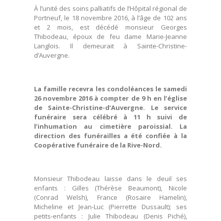
À l’unité des soins palliatifs de l’Hôpital régional de
Portneuf, le 18 novembre 2016, à l’âge de 102 ans
et 2 mois, est décédé monsieur Georges
Thibodeau, époux de feu dame Marie-Jeanne
Langlois. Il demeurait à Sainte-Christine-
d’Auvergne.
La famille recevra les condoléances le samedi
26 novembre 2016 à compter de 9 h en l’église
de Sainte-Christine-d’Auvergne. Le service
funéraire sera célébré à 11 h suivi de
l’inhumation au cimetière paroissial. La
direction des funérailles a été confiée à la
Coopérative funéraire de la Rive-Nord.
Monsieur Thibodeau laisse dans le deuil ses
enfants : Gilles (Thérèse Beaumont), Nicole
(Conrad Welsh), France (Rosaire Hamelin),
Micheline et Jean-Luc (Pierrette Dussault); ses
petits-enfants : Julie Thibodeau (Denis Piché),