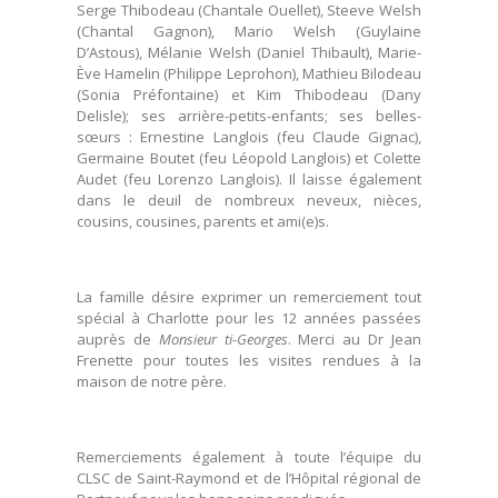
Serge Thibodeau (Chantale Ouellet), Steeve Welsh
(Chantal Gagnon), Mario Welsh (Guylaine
D’Astous), Mélanie Welsh (Daniel Thibault), Marie-
Ève Hamelin (Philippe Leprohon), Mathieu Bilodeau
(Sonia Préfontaine) et Kim Thibodeau (Dany
Delisle); ses arrière-petits-enfants; ses belles-
sœurs : Ernestine Langlois (feu Claude Gignac),
Germaine Boutet (feu Léopold Langlois) et Colette
Audet (feu Lorenzo Langlois). Il laisse également
dans le deuil de nombreux neveux, nièces,
cousins, cousines, parents et ami(e)s.
La famille désire exprimer un remerciement tout
spécial à Charlotte pour les 12 années passées
auprès de
Monsieur ti-Georges
. Merci au Dr Jean
Frenette pour toutes les visites rendues à la
maison de notre père.
Remerciements également à toute l’équipe du
CLSC de Saint-Raymond et de l’Hôpital régional de