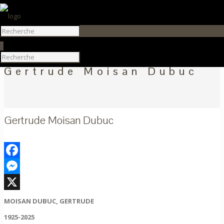
0
Gertrude Moisan Dubuc
Gertrude Moisan Dubuc
Facebook
Messenger
X
MOISAN DUBUC, GERTRUDE
1925-2025