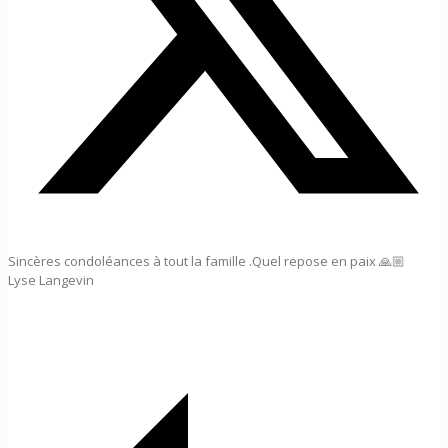
Sincères condoléances à tout la famille .Quel repose en paix 🙏🏼
Lyse Langevin