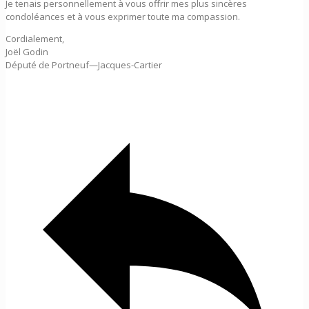
Je tenais personnellement à vous offrir mes plus sincères
condoléances et à vous exprimer toute ma compassion.
Cordialement,
Joël Godin
Député de Portneuf—Jacques-Cartier