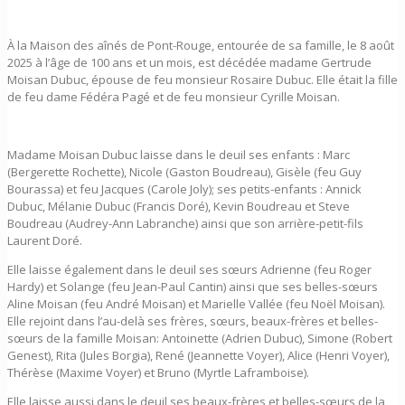
À la Maison des aînés de Pont-Rouge, entourée de sa famille, le 8 août
2025 à l’âge de 100 ans et un mois, est décédée madame Gertrude
Moisan Dubuc, épouse de feu monsieur Rosaire Dubuc. Elle était la fille
de feu dame Fédéra Pagé et de feu monsieur Cyrille Moisan.
Madame Moisan Dubuc laisse dans le deuil ses enfants : Marc
(Bergerette Rochette), Nicole (Gaston Boudreau), Gisèle (feu Guy
Bourassa) et feu Jacques (Carole Joly); ses petits-enfants : Annick
Dubuc, Mélanie Dubuc (Francis Doré), Kevin Boudreau et Steve
Boudreau (Audrey-Ann Labranche) ainsi que son arrière-petit-fils
Laurent Doré.
Elle laisse également dans le deuil ses sœurs Adrienne (feu Roger
Hardy) et Solange (feu Jean-Paul Cantin) ainsi que ses belles-sœurs
Aline Moisan (feu André Moisan) et Marielle Vallée (feu Noël Moisan).
Elle rejoint dans l’au-delà ses frères, sœurs, beaux-frères et belles-
sœurs de la famille Moisan: Antoinette (Adrien Dubuc), Simone (Robert
Genest), Rita (Jules Borgia), René (Jeannette Voyer), Alice (Henri Voyer),
Thérèse (Maxime Voyer) et Bruno (Myrtle Laframboise).
Elle laisse aussi dans le deuil ses beaux-frères et belles-sœurs de la