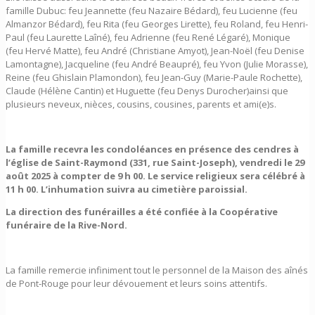
famille Dubuc: feu Jeannette (feu Nazaire Bédard), feu Lucienne (feu
Almanzor Bédard), feu Rita (feu Georges Lirette), feu Roland, feu Henri-
Paul (feu Laurette Laîné), feu Adrienne (feu René Légaré), Monique
(feu Hervé Matte), feu André (Christiane Amyot), Jean-Noël (feu Denise
Lamontagne), Jacqueline (feu André Beaupré), feu Yvon (Julie Morasse),
Reine (feu Ghislain Plamondon), feu Jean-Guy (Marie-Paule Rochette),
Claude (Hélène Cantin) et Huguette (feu Denys Durocher)ainsi que
plusieurs neveux, nièces, cousins, cousines, parents et ami(e)s.
La famille recevra les condoléances en présence des cendres à
l’église de Saint-Raymond (331, rue Saint-Joseph), vendredi le 29
août 2025 à compter de 9 h 00. Le service religieux sera célébré à
11 h 00. L’inhumation suivra au cimetière paroissial.
La direction des funérailles a été confiée à la Coopérative
funéraire de la Rive-Nord.
La famille remercie infiniment tout le personnel de la Maison des aînés
de Pont-Rouge pour leur dévouement et leurs soins attentifs.