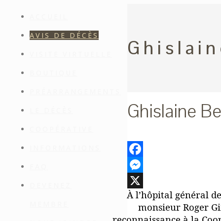
ACCUEIL
AVIS DE DÉCÈS
Ghislain
VISITE VIRTUELLE
BOUTIQUE
PRÉARRANGEMENTS
Ghislaine Be
LE DÉCÈS
COOPÉRATIVE
INFORMATIONS
Facebook
FAQ
Messenger
DEVENEZ
À l’hôpital général d
X
MEMBRE
monsieur Roger Gi
reconnaissance à la Coo