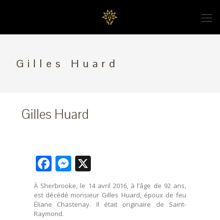
Gilles Huard
Gilles Huard
Facebook
Messenger
X
À Sherbrooke, le 14 avril 2016, à l’âge de 92 ans,
est décédé monsieur Gilles Huard, époux de feu
Éliane Chastenay. Il était originaire de Saint-
Raymond.