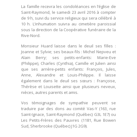
La famille recevra les condoléances en l’église de
Saint-Raymond, le samedi 23 avril 2016 à compter
de 9 h, suivi du service religieux qui sera célébré à
10 h. L’inhumation suivra au cimetière paroissial
sous la direction de la Coopérative funéraire de la
Rive-Nord.
Monsieur Huard laisse dans le deuil ses filles :
Joanne et Sylvie; ses beaux-fils : Michel Nepveu et
Alain Berry; ses petits-enfants: Marie-Eve
(Philippe), Charles (Cynthia), Camille et Julien ainsi
que ses arrière-petits enfants: François, Jules,
Anne, Alexandre et Louis-Philippe. Il laisse
également dans le deuil ses sœurs : Françoise,
Thérèse et Louisette ainsi que plusieurs neveux,
nièces, autres parents et amis.
Vos témoignages de sympathie peuvent se
traduire par des dons au comité Vas-Y (163, rue
Saint-Ignace, Saint-Raymond (Québec) G3L 1E7) ou
Les Petits-Frères des Pauvres (1181, Rue Bowen
Sud, Sherbrooke (Québec) J1G 2G9).