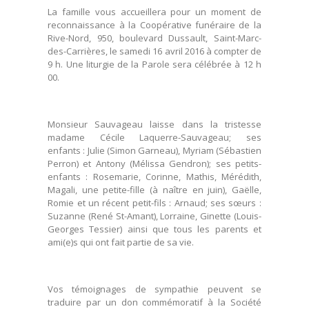
La famille vous accueillera pour un moment de
reconnaissance à la Coopérative funéraire de la
Rive-Nord, 950, boulevard Dussault, Saint-Marc-
des-Carrières, le samedi 16 avril 2016 à compter de
9 h. Une liturgie de la Parole sera célébrée à 12 h
00.
Monsieur Sauvageau laisse dans la tristesse
madame Cécile Laquerre-Sauvageau; ses
enfants : Julie (Simon Garneau), Myriam (Sébastien
Perron) et Antony (Mélissa Gendron); ses petits-
enfants : Rosemarie, Corinne, Mathis, Mérédith,
Magali, une petite-fille (à naître en juin), Gaëlle,
Romie et un récent petit-fils : Arnaud; ses sœurs :
Suzanne (René St-Amant), Lorraine, Ginette (Louis-
Georges Tessier) ainsi que tous les parents et
ami(e)s qui ont fait partie de sa vie.
Vos témoignages de sympathie peuvent se
traduire par un don commémoratif à la Société