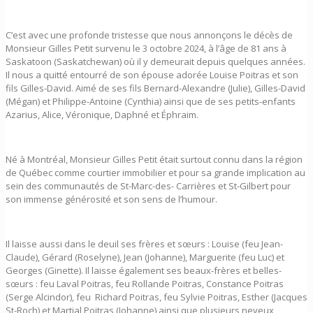
C’est avec une profonde tristesse que nous annonçons le décès de
Monsieur Gilles Petit survenu le 3 octobre 2024, à l’âge de 81 ans à
Saskatoon (Saskatchewan) où il y demeurait depuis quelques années.
Il nous a quitté entourré de son épouse adorée Louise Poitras et son
fils Gilles-David. Aimé de ses fils Bernard-Alexandre (Julie), Gilles-David
(Mégan) et Philippe-Antoine (Cynthia) ainsi que de ses petits-enfants
Azarius, Alice, Véronique, Daphné et Éphraim.
Né à Montréal, Monsieur Gilles Petit était surtout connu dans la région
de Québec comme courtier immobilier et pour sa grande implication au
sein des communautés de St-Marc-des- Carrières et St-Gilbert pour
son immense générosité et son sens de l’humour.
Il laisse aussi dans le deuil ses frères et sœurs : Louise (feu Jean-
Claude), Gérard (Roselyne), Jean (Johanne), Marguerite (feu Luc) et
Georges (Ginette). Il laisse également ses beaux-frères et belles-
sœurs : feu Laval Poitras, feu Rollande Poitras, Constance Poitras
(Serge Alcindor), feu Richard Poitras, feu Sylvie Poitras, Esther (Jacques
St-Roch) et Martial Poitras (Johanne) ainsi que plusieurs neveux,