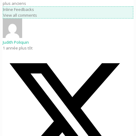
plus anciens
Inline Feedbacks
View all comments
Judith Poliquin
1 année plus tôt