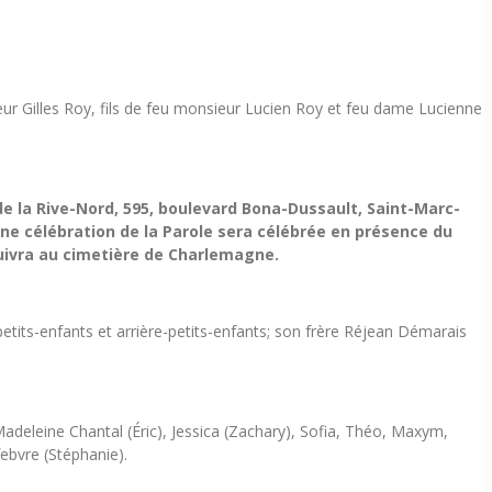
eur Gilles Roy, fils de feu monsieur Lucien Roy et feu dame Lucienne
e la Rive-Nord, 595, boulevard Bona-Dussault, Saint-Marc-
 Une célébration de la Parole sera célébrée en présence du
 suivra au cimetière de Charlemagne.
 petits-enfants et arrière-petits-enfants; son frère Réjean Démarais
Madeleine Chantal (Éric), Jessica (Zachary), Sofia, Théo, Maxym,
febvre (Stéphanie).