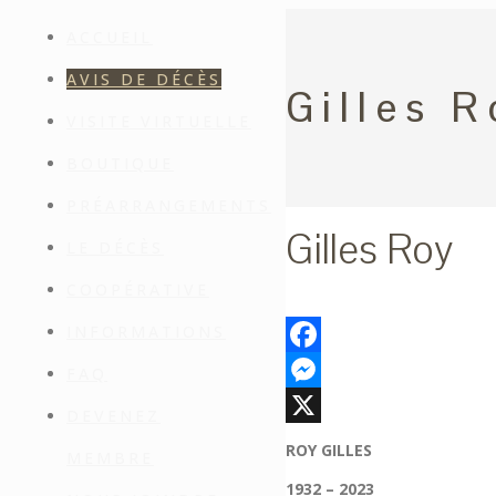
ACCUEIL
AVIS DE DÉCÈS
Gilles R
VISITE VIRTUELLE
BOUTIQUE
PRÉARRANGEMENTS
Gilles Roy
LE DÉCÈS
COOPÉRATIVE
INFORMATIONS
Facebook
FAQ
Messenger
DEVENEZ
X
ROY GILLES
MEMBRE
1932 – 2023