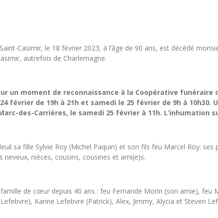
int-Casimir, le 18 février 2023, à l’âge de 90 ans, est décédé monsi
Casimir, autrefois de Charlemagne.
our un moment de reconnaissance à la Coopérative funéraire d
 24 février de 19h à 21h et samedi le 25 février de 9h à 10h30.
-Marc-des-Carrières, le samedi 25 février à 11h. L’inhumation
uil sa fille Sylvie Roy (Michel Paquin) et son fils feu Marcel Roy; ses
rs neveux, nièces, cousins, cousines et ami(e)s.
 sa famille de cœur depuis 40 ans : feu Fernande Morin (son amie), feu 
Lefebvre), Karine Lefebvre (Patrick), Alex, Jimmy, Alycia et Steven Le