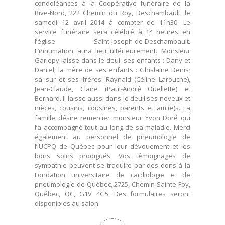
condoléances à la Coopérative funéraire de la
Rive-Nord, 222 Chemin du Roy, Deschambault, le
samedi 12 avril 2014 à compter de 11h30. Le
service funéraire sera célébré à 14 heures en
l’église Saint-Joseph-de-Deschambault.
L’inhumation aura lieu ultérieurement. Monsieur
Gariepy laisse dans le deuil ses enfants : Dany et
Daniel; la mère de ses enfants : Ghislaine Denis;
sa sur et ses frères: Raynald (Céline Larouche),
Jean-Claude, Claire (Paul-André Ouellette) et
Bernard. Il laisse aussi dans le deuil ses neveux et
nièces, cousins, cousines, parents et ami(e)s. La
famille désire remercier monsieur Yvon Doré qui
l’a accompagné tout au long de sa maladie. Merci
également au personnel de pneumologie de
l’IUCPQ de Québec pour leur dévouement et les
bons soins prodigués. Vos témoignages de
sympathie peuvent se traduire par des dons à la
Fondation universitaire de cardiologie et de
pneumologie de Québec, 2725, Chemin Sainte-Foy,
Québec, QC, G1V 4G5. Des formulaires seront
disponibles au salon.