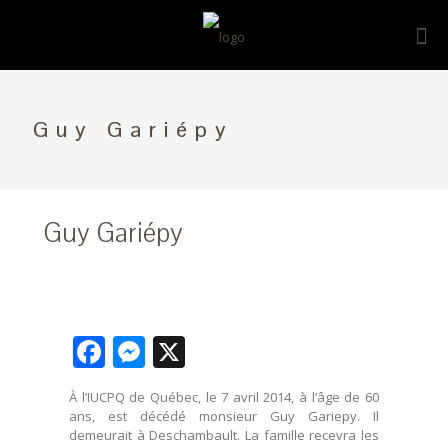
Guy Gariépy
Guy Gariépy
Facebook
Messenger
X
À l’IUCPQ de Québec, le 7 avril 2014, à l’âge de 60
ans, est décédé monsieur Guy Gariepy. Il
demeurait à Deschambault. La famille recevra les