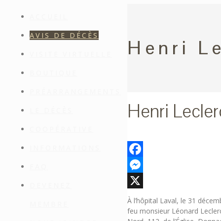
ACCUEIL
AVIS DE DÉCÈS
Henri L
VISITE VIRTUELLE
BOUTIQUE
PRÉARRANGEMENTS
Henri Lecler
LE DÉCÈS
COOPÉRATIVE
INFORMATIONS
Facebook
FAQ
Messenger
DEVENEZ
X
À l’hôpital Laval, le 31 déce
MEMBRE
feu monsieur Léonard Leclerc