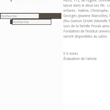
Nord, 112, de l’Église, Donna
NOUS JOINDRE
laisse dans le deuil ses fils :
enfants : Valérie, Christophe,
Georges (Jeanine Marcotte), f
(feu Gaston Drolet (Murielle F
0
surs de la famille Proulx ai
Fondation de l’Institut univ
seront disponibles au salon.
0
0
votes
Évaluation de l'article