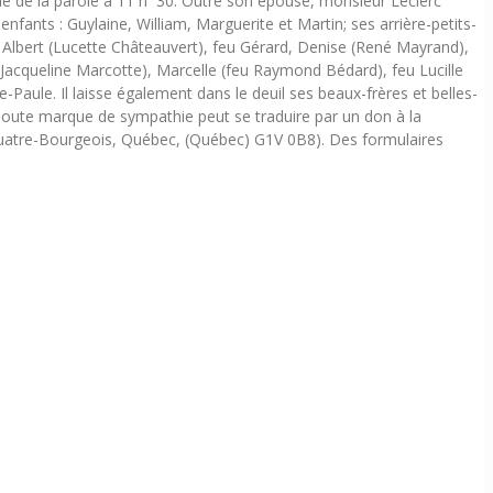
gie de la parole à 11 h 30. Outre son épouse, monsieur Leclerc
s-enfants : Guylaine, William, Marguerite et Martin; ses arrière-petits-
feu Albert (Lucette Châteauvert), feu Gérard, Denise (René Mayrand),
(Jacqueline Marcotte), Marcelle (feu Raymond Bédard), feu Lucille
e-Paule. Il laisse également dans le deuil ses beaux-frères et belles-
s. Toute marque de sympathie peut se traduire par un don à la
 Quatre-Bourgeois, Québec, (Québec) G1V 0B8). Des formulaires