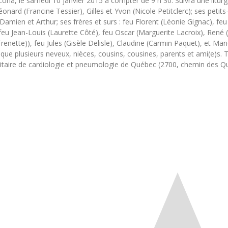
cona, le samedi 10 janvier 2015 à compter de 9 h 30. Suivra une litur
 Léonard (Francine Tessier), Gilles et Yvon (Nicole Petitclerc); ses petit
 Damien et Arthur; ses frères et surs : feu Florent (Léonie Gignac), 
eu Jean-Louis (Laurette Côté), feu Oscar (Marguerite Lacroix), René 
renette)), feu Jules (Gisèle Delisle), Claudine (Carmin Paquet), et Mari
nsi que plusieurs neveux, nièces, cousins, cousines, parents et ami(e)
ersitaire de cardiologie et pneumologie de Québec (2700, chemin des