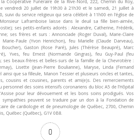
la Coopérative Funéraire de la Rive-Nord, 222, Chemin du Roy,
e vendredi 20 juillet de 19h30 à 21h30 et le samedi, 21 juillet à
 suivi du service religieux qui sera célébré à 11h00 en l’église de
onsieur Laframboise laisse dans le deuil sa fille bien-aimée,
stie); ses petits-enfants adorés : Alexandre, Catherine, Frédérik,
nne; ses frères et surs : Annonciade (Roger Duval), Marie-Claire
 Marie-Paule (Yvon Henrichon), feu Marielle (Claude Darveau),
e Boucher), Gaston (Rose Paré), Jules (Thérèse Beaupré), Marc
ré), Yves, feu Ernest (Normande Gingras), feu Guy-Paul (feu
 ses beaux-frères et belles-surs de la famille de la Chevrotière :
may), Lisette (Jean-Pierre Boulianne), Maryse, Linda (Fernand
l ainsi que sa filleule, Manon Tessier et plusieurs oncles et tantes,
s, cousins et cousines, parents et ami(e)s. Des remerciements
 personnel des soins intensifs coronariens du bloc A5 de l’Hôpital
d’Assise pour leur dévouement et les bons soins prodigués. Vos
 sympathies peuvent se traduire par un don à la Fondation de
rsitaire de cardiologie et de pneumologie de Québec, 2700, Chemin
is, Québec (Québec), G1V 0B8.
0