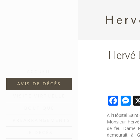
Herv
Hervé 
ACCUEIL
AVIS DE DÉCÈS
VISITE VIRTUELLE
Fac
M
BOUTIQUE
À l’Hôpital Saint
PRÉARRANGEMENTS
Monsieur Hervé 
de feu Dame Ra
LE DÉCÈS
demeurait à Gr