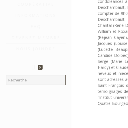
condoléances à 
COOPÉRATIVE
Deschambault, l
compter de 9h00,
INFORMATIONS
Deschambault. M
Chantal (René Do
FAQ
William et Roxa
(Réjean Cayen),
DEVENEZ MEMBRE
Jacques (Louis
NOUS JOINDRE
(Lucette Beaup
Candide Dolbec);
Serge (Marie Le
Hardy) et Claude
0
neveux et nièce
sont adressés au
Saint-François 
témoignages de
l’Institut unive
Quatre-Bourgeo