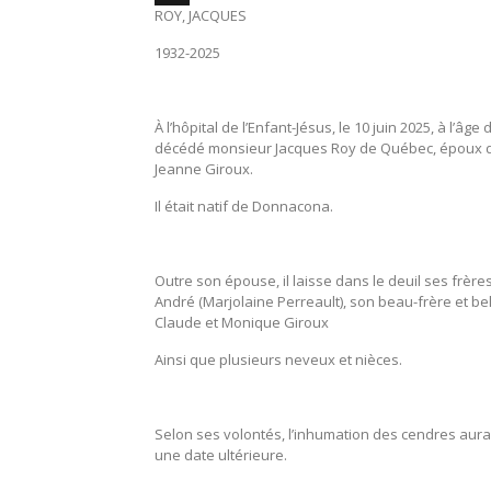
ROY, JACQUES
X
1932-2025
À l’hôpital de l’Enfant-Jésus, le 10 juin 2025, à l’âge
décédé monsieur Jacques Roy de Québec, époux
Jeanne Giroux.
Il était natif de Donnacona.
Outre son épouse, il laisse dans le deuil ses frères
André (Marjolaine Perreault), son beau-frère et be
Claude et Monique Giroux
Ainsi que plusieurs neveux et nièces.
Selon ses volontés, l’inhumation des cendres aura 
une date ultérieure.