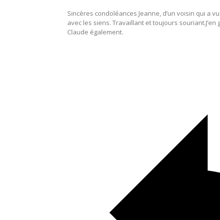
Sincères condoléances Jeanne, d’un voisin qui a v
avec les siens. Travaillant et toujours souriant.J’
Claude également.