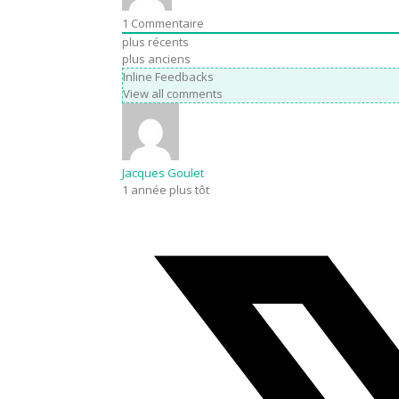
1
Commentaire
plus récents
plus anciens
Inline Feedbacks
View all comments
Jacques Goulet
1 année plus tôt