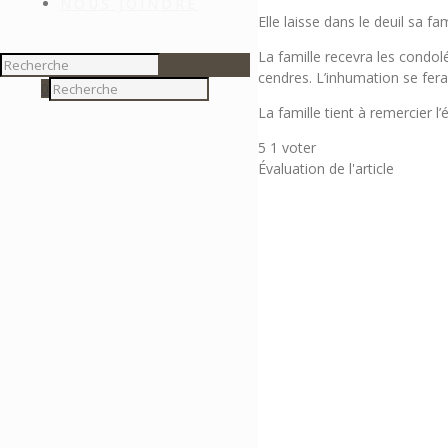
NOUS JOINDRE
Elle laisse dans le deuil sa fa
La famille recevra les condo
cendres. L’inhumation se fer
0
La famille tient à remercier 
5
1
voter
Évaluation de l'article