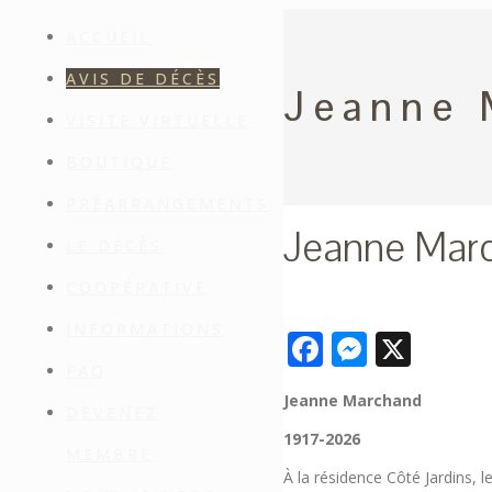
ACCUEIL
AVIS DE DÉCÈS
Jeanne 
VISITE VIRTUELLE
BOUTIQUE
PRÉARRANGEMENTS
Jeanne Mar
LE DÉCÈS
COOPÉRATIVE
INFORMATIONS
Facebook
Messen
X
FAQ
Jeanne Marchand
DEVENEZ
1917-2026
MEMBRE
À la résidence Côté Jardins,