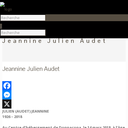
0
Jeannine Julien Audet
Jeannine Julien Audet
Facebook
Messenger
JULIEN (AUDET) JEANNINE
X
1926 – 2018
Au Centre d’hébergement de Donnacona, le 14 mars 2018, à l’âge