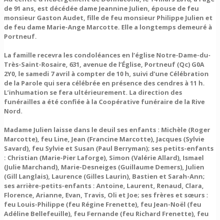
de 91 ans, est décédée dame Jeannine Julien, épouse de feu
monsieur Gaston Audet, fille de feu monsieur Philippe Julien et
de feu dame Marie-Ange Marcotte. Elle a longtemps demeuré à
Portneuf.
La famille recevra les condoléances en l’église Notre-Dame-du-
Très-Saint-Rosaire, 631, avenue de l’Église, Portneuf (Qc) G0A
2Y0, le samedi 7 avril à compter de 10 h, suivi d’une Célébration
de la Parole qui sera célébrée en présence des cendres à 11 h.
L’inhumation se fera ultérieurement. La direction des
funérailles a été confiée à la Coopérative funéraire de la Rive
Nord.
Madame Julien laisse dans le deuil ses enfants : Michèle (Roger
Marcotte), feu Line, Jean (Francine Marcotte), Jacques (Sylvie
Savard), feu Sylvie et Susan (Paul Berryman); ses petits-enfants
: Christian (Marie-Pier Laforge), Simon (Valérie Allard), Ismael
(Julie Marchand), Marie-Desneiges (Guillaume Demers), Julien
(Gill Langlais), Laurence (Gilles Laurin), Bastien et Sarah-Ann;
ses arrière-petits-enfants : Antoine, Laurent, Renaud, Clara,
Florence, Arianne, Evan, Travis, Oli et Joe; ses frères et sœurs :
feu Louis-Philippe (feu Régine Frenette), feu Jean-Noël (feu
Adéline Bellefeuille), feu Fernande (feu Richard Frenette), feu