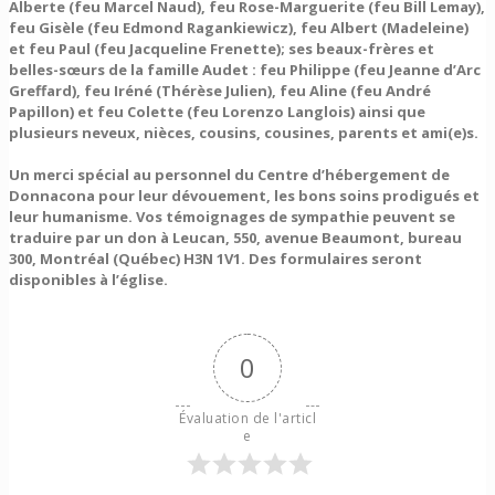
Alberte (feu Marcel Naud), feu Rose-Marguerite (feu Bill Lemay),
feu Gisèle (feu Edmond Ragankiewicz), feu Albert (Madeleine)
et feu Paul (feu Jacqueline Frenette); ses beaux-frères et
belles-sœurs de la famille Audet : feu Philippe (feu Jeanne d’Arc
Greffard), feu Iréné (Thérèse Julien), feu Aline (feu André
Papillon) et feu Colette (feu Lorenzo Langlois) ainsi que
plusieurs neveux, nièces, cousins, cousines, parents et ami(e)s.
Un merci spécial au personnel du Centre d’hébergement de
Donnacona pour leur dévouement, les bons soins prodigués et
leur humanisme. Vos témoignages de sympathie peuvent se
traduire par un don à Leucan, 550, avenue Beaumont, bureau
300,
Montréal (Québec) H3N 1V1. Des formulaires seront
disponibles à l’église.
0
Évaluation de l'articl
e