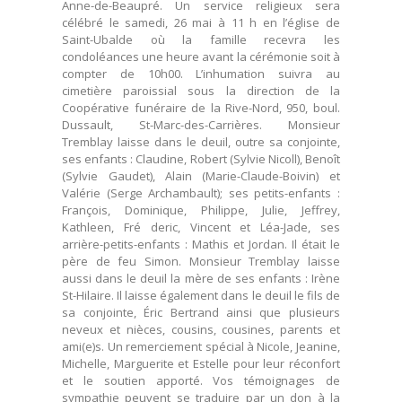
Anne-de-Beaupré. Un service religieux sera
célébré le samedi, 26 mai à 11 h en l’église de
Saint-Ubalde où la famille recevra les
condoléances une heure avant la cérémonie soit à
compter de 10h00. L’inhumation suivra au
cimetière paroissial sous la direction de la
Coopérative funéraire de la Rive-Nord, 950, boul.
Dussault, St-Marc-des-Carrières. Monsieur
Tremblay laisse dans le deuil, outre sa conjointe,
ses enfants : Claudine, Robert (Sylvie Nicoll), Benoît
(Sylvie Gaudet), Alain (Marie-Claude-Boivin) et
Valérie (Serge Archambault); ses petits-enfants :
François, Dominique, Philippe, Julie, Jeffrey,
Kathleen, Fré deric, Vincent et Léa-Jade, ses
arrière-petits-enfants : Mathis et Jordan. Il était le
père de feu Simon. Monsieur Tremblay laisse
aussi dans le deuil la mère de ses enfants : Irène
St-Hilaire. Il laisse également dans le deuil le fils de
sa conjointe, Éric Bertrand ainsi que plusieurs
neveux et nièces, cousins, cousines, parents et
ami(e)s. Un remerciement spécial à Nicole, Jeanine,
Michelle, Marguerite et Estelle pour leur réconfort
et le soutien apporté. Vos témoignages de
sympathie peuvent se traduire par un don à la