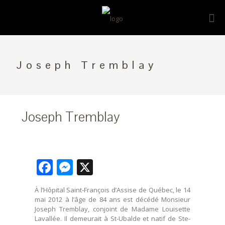
Joseph Tremblay
Joseph Tremblay
Facebook
Messenger
X
À l’Hôpital Saint-François d’Assise de Québec, le 14
mai 2012 à l’âge de 84 ans est décédé Monsieur
Joseph Tremblay, conjoint de Madame Louisette
Lavallée. Il demeurait à St-Ubalde et natif de Ste-