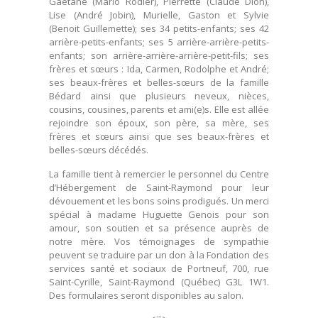
Gaétane (Mario Rodier), Pierrette (Claude Dion),
Lise (André Jobin), Murielle, Gaston et Sylvie
(Benoit Guillemette); ses 34 petits-enfants; ses 42
arrière-petits-enfants; ses 5 arrière-arrière-petits-
enfants; son arrière-arrière-arrière-petit-fils; ses
frères et sœurs : Ida, Carmen, Rodolphe et André;
ses beaux-frères et belles-sœurs de la famille
Bédard ainsi que plusieurs neveux, nièces,
cousins, cousines, parents et ami(e)s. Elle est allée
rejoindre son époux, son père, sa mère, ses
frères et sœurs ainsi que ses beaux-frères et
belles-sœurs décédés.
La famille tient à remercier le personnel du Centre
d’Hébergement de Saint-Raymond pour leur
dévouement et les bons soins prodigués. Un merci
spécial à madame Huguette Genois pour son
amour, son soutien et sa présence auprès de
notre mère. Vos témoignages de sympathie
peuvent se traduire par un don à la Fondation des
services santé et sociaux de Portneuf, 700, rue
Saint-Cyrille, Saint-Raymond (Québec) G3L 1W1.
Des formulaires seront disponibles au salon.