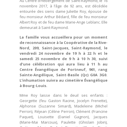
Au Centre d’Hébergement de Saint-Raymond, le 16
novembre 2017, à l’âge de 92 ans, est décédée
entourée des siens dame Juliette Roy, épouse de
feu monsieur Arthur Bédard, fille de feu monsieur
Albert Roy et de feu dame Marie-Ange Leblanc. Elle
demeurait à Saint-Raymond.
La famille vous accueillera pour un moment
de reconnaissance à la Coopérative de la Rive-
Nord, 209, Saint-Jacques, Saint-Raymond, le
vendredi 24 novembre de 19 h à 22 h et le
samedi 25 novembre de 9 h à 10 h 30, suivi
d’une célébration qui aura lieu à 11 h au
Centre Évangélique de Portneuf, 961, rang
Sainte-Angélique, Saint-Basile (Qc) G0A 3G0.
L’inhumation suivra au cimetière Évangélique
à Bourg-Louis.
Mme Roy laisse dans le deuil ses enfants :
Georgette (feu Gaston Racine, Jocelyn Frenette),
Alphonse (Suzanne Simard), Madeleine (Michel
Perron), Réjean (Céline Perron), Clément (Francine
Paquet), Louisette (Daniel Gagnon), Jacques
(Marie-Mai Marcoux), Paulette (Ghislain Jobin),