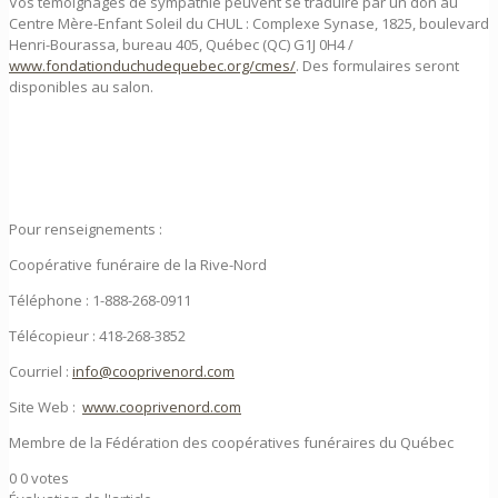
Vos témoignages de sympathie peuvent se traduire par un don au
Centre Mère-Enfant Soleil du CHUL : Complexe Synase, 1825, boulevard
Henri-Bourassa, bureau 405, Québec (QC) G1J 0H4 /
www.fondationduchudequebec.org/cmes/
. Des formulaires seront
disponibles au salon.
Pour renseignements :
Coopérative funéraire de la Rive-Nord
Téléphone : 1-888-268-0911
Télécopieur : 418-268-3852
Courriel :
info@cooprivenord.com
Site Web :
www.cooprivenord.com
Membre de la Fédération des coopératives funéraires du Québec
0
0
votes