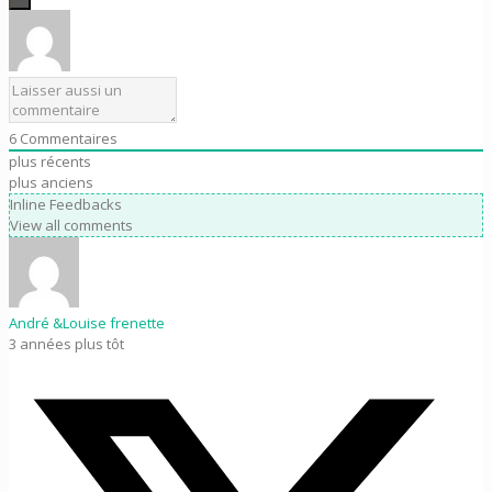
6
Commentaires
plus récents
plus anciens
Inline Feedbacks
View all comments
André &Louise frenette
3 années plus tôt