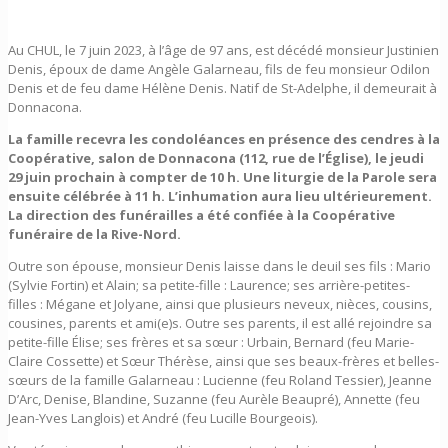
Au CHUL, le 7 juin 2023, à l’âge de 97 ans, est décédé monsieur Justinien
Denis, époux de dame Angèle Galarneau, fils de feu monsieur Odilon
Denis et de feu dame Hélène Denis. Natif de St-Adelphe, il demeurait à
Donnacona.
La famille recevra les condoléances en présence des cendres à la
Coopérative, salon de Donnacona (112, rue de l’Église), le jeudi
29 juin prochain à compter de 10 h. Une liturgie de la Parole sera
ensuite célébrée à 11 h. L’inhumation aura lieu ultérieurement.
La direction des funérailles a été confiée à la Coopérative
funéraire de la Rive-Nord.
Outre son épouse, monsieur Denis laisse dans le deuil ses fils : Mario
(Sylvie Fortin) et Alain; sa petite-fille : Laurence; ses arrière-petites-
filles : Mégane et Jolyane, ainsi que plusieurs neveux, nièces, cousins,
cousines, parents et ami(e)s. Outre ses parents, il est allé rejoindre sa
petite-fille Élise; ses frères et sa sœur : Urbain, Bernard (feu Marie-
Claire Cossette) et Sœur Thérèse, ainsi que ses beaux-frères et belles-
sœurs de la famille Galarneau : Lucienne (feu Roland Tessier), Jeanne
D’Arc, Denise, Blandine, Suzanne (feu Aurèle Beaupré), Annette (feu
Jean-Yves Langlois) et André (feu Lucille Bourgeois).