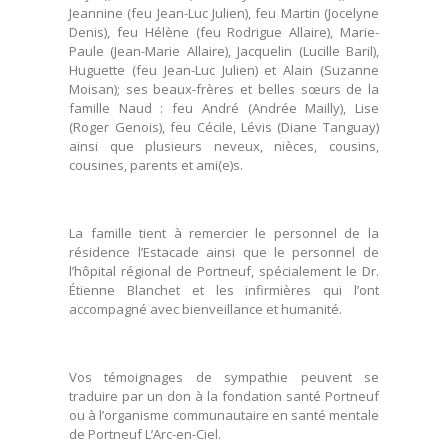
Jeannine (feu Jean-Luc Julien), feu Martin (Jocelyne
Denis), feu Hélène (feu Rodrigue Allaire), Marie-
Paule (Jean-Marie Allaire), Jacquelin (Lucille Baril),
Huguette (feu Jean-Luc Julien) et Alain (Suzanne
Moisan); ses beaux-frères et belles sœurs de la
famille Naud : feu André (Andrée Mailly), Lise
(Roger Genois), feu Cécile, Lévis (Diane Tanguay)
ainsi que plusieurs neveux, nièces, cousins,
cousines, parents et ami(e)s.
La famille tient à remercier le personnel de la
résidence l’Estacade ainsi que le personnel de
l’hôpital régional de Portneuf, spécialement le Dr.
Étienne Blanchet et les infirmières qui l’ont
accompagné avec bienveillance et humanité.
Vos témoignages de sympathie peuvent se
traduire par un don à la fondation santé Portneuf
ou à l’organisme communautaire en santé mentale
de Portneuf L’Arc-en-Ciel.