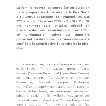
La famille recevra les condoléances au salon
de la coopérative funéraire de la Rive-Nord,
211, Avenue St-Jacques, St-Raymond, QC, G3L
3Y7 le samedi 18 janvier 2025 de 9 h 00 à 11 h 00.
Un hommage sera ensuite célébré en
présence des cendres au même endroit à 11 h
00. L’inhumation suivra au cimetière
paroissial. La direction des funérailles a été
confiée à la Coopérative funéraire de la Rive-
Nord.
Outre son épouse, monsieur Beaupré laisse dans
le deuil ses enfants : Guylaine (René Bédard),
Sylvain (Guylaine Renaud) et Josée (Réal Genois);
ses petits-enfants : feu Keven Alain, Éric Alain
(Lisa-Anne), Michaël Beaupré (Gabrielle),
Geneviève Beaupré (Yan), Laurie Aubé (Tashina),
Nicolas Aubé (Anaïs); ses arrière-petits-enfants :
Edouard, Evelyne, Félix, Mélodie, Abygaëlle; ses
frères et sœurs : Marcel (feu Yvonne Déry, Céline
Voyer), Laurette (feu Raymond Vézina), feu