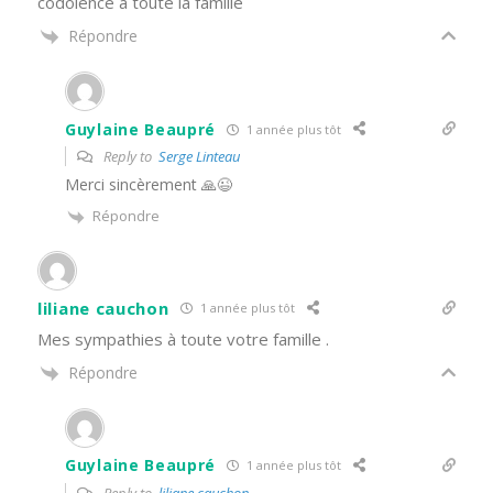
codolence a toute la famille
Répondre
Guylaine Beaupré
1 année plus tôt
Reply to
Serge Linteau
Merci sincèrement 🙏😉
Répondre
liliane cauchon
1 année plus tôt
Mes sympathies à toute votre famille .
Répondre
Guylaine Beaupré
1 année plus tôt
Reply to
liliane cauchon