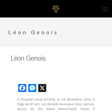
Léon Genois
Léon Genois
Facebook
Messenger
X
À l’Hopital Laval (ICUPQ), le 24 décembre 2016, à
l’âge de 81 ans, est décédé monsieur Léon Genois,
époux de feu dame Marie-Paule Voyer. Il