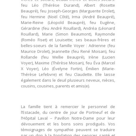
feu Léo (Thérèse Durand), Albert (Rosette
Beaupré), feu Joseph-Georges (Marguerite Drolet),
feu Hermine (Noël Côté), Irma (André Beaupré),
Marie-Reine (Léopold Beaupré), feu Eugène,
Gérardine (feu André Rouillard), Andréa (Léonard
Rouillard), Marie (Simon Beaumont), Raymonde
(Roméo Fiset) et Louisette; ses beaux-frères et
belles-soeurs de la famille Voyer : Adrienne (feu
Maurice Drolet), Jeannette (feu René Moisan), feu
Rollande (feu Wellie Beaupré), Irène (Lucien
Voyer), Maxime (Thérèse Moisan), feu Éva (Marcel
X Voyer), Léo (Évelyne Fortin), Émilien (Marie-
Thérèse Lefebvre) et feu Claudette. Elle laisse
également dans le deuil plusieurs neveux, nièces,
cousins, cousines, parents et amis(e).
La famille tient à remercier le personnel de
l’Estacade, du centre de jour de Portneuf et de
l’Hôpital Laval – Pavillon Notre-Dame pour leur
dévouement et les bons soins prodigués. Vos
témoignages de sympathie peuvent se traduire
par un don à la Fondation des services santé et