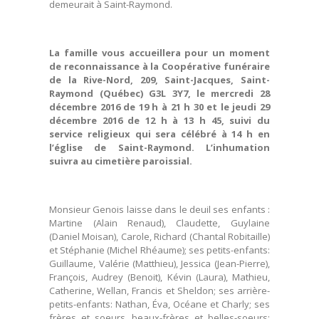
demeurait à Saint-Raymond.
La famille vous accueillera pour un moment
de reconnaissance à la Coopérative funéraire
de la Rive-Nord, 209, Saint-Jacques, Saint-
Raymond (Québec) G3L 3Y7, le mercredi 28
décembre 2016 de 19 h à 21 h 30 et le jeudi 29
décembre 2016 de 12 h à 13 h 45, suivi du
service religieux qui sera célébré à 14 h en
l’église de Saint-Raymond. L’inhumation
suivra au cimetière paroissial.
Monsieur Genois laisse dans le deuil ses enfants :
Martine (Alain Renaud), Claudette, Guylaine
(Daniel Moisan), Carole, Richard (Chantal Robitaille)
et Stéphanie (Michel Rhéaume); ses petits-enfants:
Guillaume, Valérie (Matthieu), Jessica (Jean-Pierre),
François, Audrey (Benoit), Kévin (Laura), Mathieu,
Catherine, Wellan, Francis et Sheldon; ses arrière-
petits-enfants: Nathan, Éva, Océane et Charly; ses
frères et soeurs, beaux-frères et belles-soeurs: