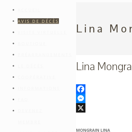
ACCUEIL
AVIS DE DÉCÈS
Lina Mo
VISITE VIRTUELLE
BOUTIQUE
PRÉARRANGEMENTS
Lina Mongra
LE DÉCÈS
COOPÉRATIVE
INFORMATIONS
Facebook
FAQ
Messenger
DEVENEZ
X
MEMBRE
MONGRAIN LINA