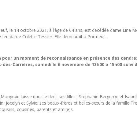
neuf, le 14 octobre 2021, à l’âge de 64 ans, est décédée dame Lina M
feu dame Colette Tessier. Elle demeurait à Portneuf.
ra pour un moment de reconnaissance en présence des cendres 
des-Carrières, samedi le 6 novembre de 13h00 à 15h00 suivi d’u
ngrain laisse dans le deuil ses filles : Stéphanie Bergeron et Isabell
ain, Jocelyn et Sylvie; ses beaux-frères et belles-sœurs de la famille 
cousins, cousines, parents et ami(e)s.