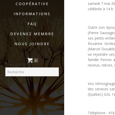
samedi 7 mai 201
COOPÉRATIVE
célébrée à 14 h.
INFORMATIONS
FAQ
Outre son épous
(Pierre Sauvage
DEVENEZ MEMBRE
ses petits-enfan
Rosanne Grolea
NOUS JOINDRE
(Marcel Dusablo
va rejoindre ses
famille Perron a
0
neveux, nièces, 
Vos témoignage
des services san
(Québec) G3L 1W1
Téléphone : 41