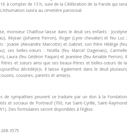
6 à compter de 13 h, suivi de la Célébration de la Parole qui sera
 L’inhumation suivra au cimetière paroissial.
e, monsieur Chalifour laisse dans le deuil ses enfants : Jocelyne
au), Réjean (Johanne Perron), Roger (Lyne chevalier) et feu Luc ;
ts : Joanie (Alexandre Marcotte) et Gabriel; son frère Hildège (feu
u); ses belles-sœurs : Noëlla (feu Marcel Dagenais), Carmelle
n), Laura (feu Gédéon Paquin) et Jeannine (feu Amable Perron). Il
 frères et sœurs ainsi que ses beaux-frères et belles-sœurs de la
ujourd’hui décédé(e)s. Il laisse également dans le deuil plusieurs
cousins, cousines, parents et ami(e)s.
s de sympathies peuvent se traduire par un don à la Fondation
tés et sociaux de Portneuf (700, rue Saint-Cyrille, Saint-Raymond
). Des formulaires seront disponibles à l’église.
8-268-3575