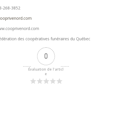
18-268-3852
ooprivenord.com
 www.cooprivenord.com
dération des coopératives funéraires du Québec
0
Évaluation de l'articl
e