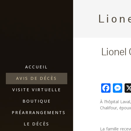
Lion
Lionel 
ACCUEIL
AVIS DE DÉCÈS
Fac
M
VISITE VIRTUELLE
BOUTIQUE
À l’hôpital Lava
Chalifour, époux
PRÉARRANGEMENTS
LE DÉCÈS
La famille recev