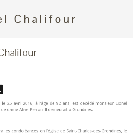
el Chalifour
Chalifour
ebook
essenger
X
l, le 25 avril 2016, à l’âge de 92 ans, est décédé monsieur Lionel
 de dame Aline Perron. Il demeurait à Grondines.
ra les condoléances en l’église de Saint-Charles-des-Grondines, le