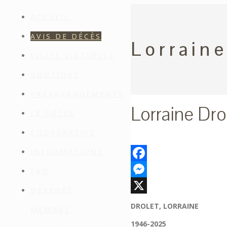
ACCUEIL
AVIS DE DÉCÈS
Lorraine
VISITE VIRTUELLE
BOUTIQUE
PRÉARRANGEMENTS
Lorraine Dro
LE DÉCÈS
COOPÉRATIVE
INFORMATIONS
Facebook
FAQ
Messenger
DEVENEZ
X
DROLET, LORRAINE
MEMBRE
1946-2025