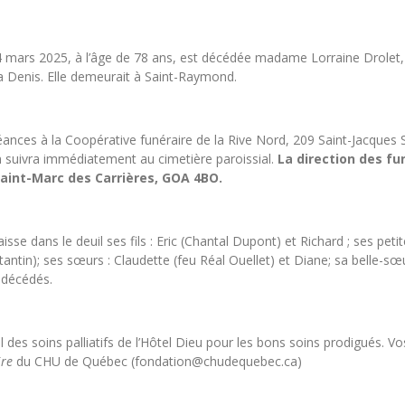
 4 mars 2025, à l’âge de 78 ans, est décédée madame Lorraine Drolet
 Denis. Elle demeurait à Saint-Raymond.
éances à la Coopérative funéraire de la Rive Nord, 209 Saint-Jacques
on suivra immédiatement au cimetière paroissial.
La direction des fun
Saint-Marc des Carrières, GOA 4BO.
sse dans le deuil ses fils : Eric (Chantal Dupont) et Richard ; ses petit
antin); ses sœurs : Claudette (feu Réal Ouellet) et Diane; sa belle-sœu
 décédés.
 des soins palliatifs de l’Hôtel Dieu pour les bons soins prodigués. 
re
du CHU de Québec (fondation@chudequebec.ca)