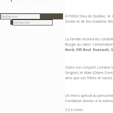
NOUS JOINDRE
À l’Hôtel Dieu de Québec, le
Drolet et de feu madame Rita
0
La famille recevra les condol
liturgie au salon. L’inhumati
Nord, 595 Boul. Dussault, 
Outre son conjoint Lorraine lai
Gingras) et Alain (Diane Const
ainsi que ses frères et sœurs
Un merci spécial au personnel
Fondation
Donner à la mémoi
3.5
6
votes