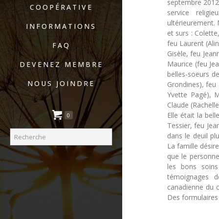
septembre 2012 
COOPÉRATIVE
service relig
ultérieurement.
INFORMATIONS
et surs : Colett
feu Laurent (Alin
FAQ
Gisèle, feu Jean
Maurice (feu Jea
DEVENEZ MEMBRE
belles-soeurs de
NOUS JOINDRE
Grondines), feu 
Yvette Pagé), M
Claude (Rachelle 
Elle était la be
0
Tessier, feu Jea
dans le deuil pl
La famille désir
que le personne
les bons soin
témoignages d
canadienne du c
Des formulaires s