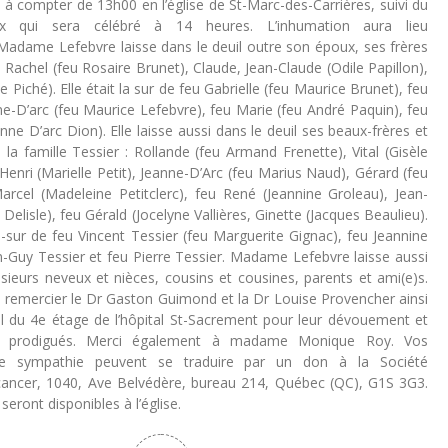
à compter de 13h00 en l’église de St-Marc-des-Carrières, suivi du
ieux qui sera célébré à 14 heures. L’inhumation aura lieu
 Madame Lefebvre laisse dans le deuil outre son époux, ses frères
e, Rachel (feu Rosaire Brunet), Claude, Jean-Claude (Odile Papillon),
e Piché). Elle était la sur de feu Gabrielle (feu Maurice Brunet), feu
ne-D’arc (feu Maurice Lefebvre), feu Marie (feu André Paquin), feu
nne D’arc Dion). Elle laisse aussi dans le deuil ses beaux-frères et
 la famille Tessier : Rollande (feu Armand Frenette), Vital (Gisèle
Henri (Marielle Petit), Jeanne-D’Arc (feu Marius Naud), Gérard (feu
arcel (Madeleine Petitclerc), feu René (Jeannine Groleau), Jean-
Delisle), feu Gérald (Jocelyne Vallières, Ginette (Jacques Beaulieu).
lle-sur de feu Vincent Tessier (feu Marguerite Gignac), feu Jeannine
n-Guy Tessier et feu Pierre Tessier. Madame Lefebvre laisse aussi
usieurs neveux et nièces, cousins et cousines, parents et ami(e)s.
e remercier le Dr Gaston Guimond et la Dr Louise Provencher ainsi
l du 4e étage de l’hôpital St-Sacrement pour leur dévouement et
s prodigués. Merci également à madame Monique Roy. Vos
e sympathie peuvent se traduire par un don à la Société
ancer, 1040, Ave Belvédère, bureau 214, Québec (QC), G1S 3G3.
eront disponibles à l’église.