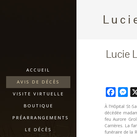
Luci
Lucie L
ACCUEIL
AVIS DE DÉCÈS
Fac
M
VISITE VIRTUELLE
BOUTIQUE
À l’Hôpital St-
décédée madame
PRÉARRANGEMENTS
feu Aurore Grol
Carrières. La fa
LE DÉCÈS
funéraire de la 