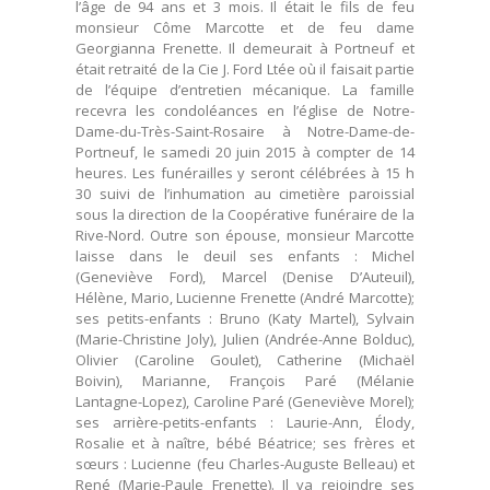
l’âge de 94 ans et 3 mois. Il était le fils de feu
monsieur Côme Marcotte et de feu dame
Georgianna Frenette. Il demeurait à Portneuf et
était retraité de la Cie J. Ford Ltée où il faisait partie
de l’équipe d’entretien mécanique. La famille
recevra les condoléances en l’église de Notre-
Dame-du-Très-Saint-Rosaire à Notre-Dame-de-
Portneuf, le samedi 20 juin 2015 à compter de 14
heures. Les funérailles y seront célébrées à 15 h
30 suivi de l’inhumation au cimetière paroissial
sous la direction de la Coopérative funéraire de la
Rive-Nord. Outre son épouse, monsieur Marcotte
laisse dans le deuil ses enfants : Michel
(Geneviève Ford), Marcel (Denise D’Auteuil),
Hélène, Mario, Lucienne Frenette (André Marcotte);
ses petits-enfants : Bruno (Katy Martel), Sylvain
(Marie-Christine Joly), Julien (Andrée-Anne Bolduc),
Olivier (Caroline Goulet), Catherine (Michaël
Boivin), Marianne, François Paré (Mélanie
Lantagne-Lopez), Caroline Paré (Geneviève Morel);
ses arrière-petits-enfants : Laurie-Ann, Élody,
Rosalie et à naître, bébé Béatrice; ses frères et
sœurs : Lucienne (feu Charles-Auguste Belleau) et
René (Marie-Paule Frenette). Il va rejoindre ses