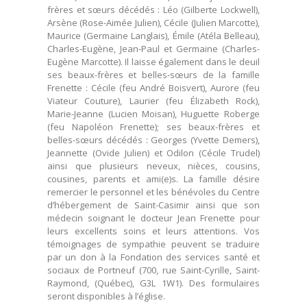
frères et sœurs décédés : Léo (Gilberte Lockwell),
Arsène (Rose-Aimée Julien), Cécile (Julien Marcotte),
Maurice (Germaine Langlais), Émile (Atéla Belleau),
Charles-Eugène, Jean-Paul et Germaine (Charles-
Eugène Marcotte). Il laisse également dans le deuil
ses beaux-frères et belles-sœurs de la famille
Frenette : Cécile (feu André Boisvert), Aurore (feu
Viateur Couture), Laurier (feu Élizabeth Rock),
Marie-Jeanne (Lucien Moisan), Huguette Roberge
(feu Napoléon Frenette); ses beaux-frères et
belles-sœurs décédés : Georges (Yvette Demers),
Jeannette (Ovide Julien) et Odilon (Cécile Trudel)
ainsi que plusieurs neveux, nièces, cousins,
cousines, parents et ami(e)s. La famille désire
remercier le personnel et les bénévoles du Centre
d’hébergement de Saint-Casimir ainsi que son
médecin soignant le docteur Jean Frenette pour
leurs excellents soins et leurs attentions. Vos
témoignages de sympathie peuvent se traduire
par un don à la Fondation des services santé et
sociaux de Portneuf (700, rue Saint-Cyrille, Saint-
Raymond, (Québec), G3L 1W1). Des formulaires
seront disponibles à l’église.