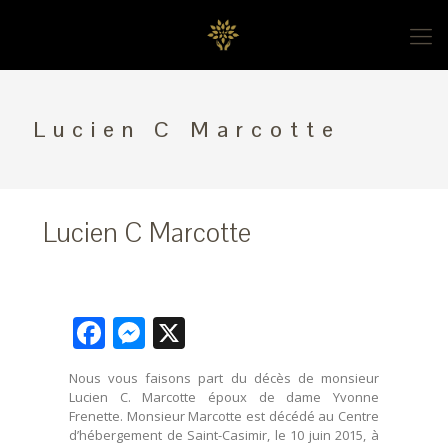
Lucien C Marcotte
Lucien C Marcotte
Facebook
Messenger
X
Nous vous faisons part du décès de monsieur
Lucien C. Marcotte époux de dame Yvonne
Frenette. Monsieur Marcotte est décédé au Centre
d’hébergement de Saint-Casimir, le 10 juin 2015, à