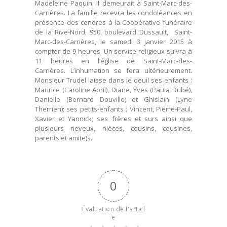
Madeleine Paquin. Il demeurait à Saint-Marc-des-
Carrières. La famille recevra les condoléances en
présence des cendres à la Coopérative funéraire
de la Rive-Nord, 950, boulevard Dussault, Saint-
Marc-des-Carrières, le samedi 3 janvier 2015 à
compter de 9 heures. Un service religieux suivra à
11 heures en l’église de Saint-Marc-des-
Carrières. L’inhumation se fera ultérieurement.
Monsieur Trudel laisse dans le deuil ses enfants :
Maurice (Caroline April), Diane, Yves (Paula Dubé),
Danielle (Bernard Douville) et Ghislain (Lyne
Therrien); ses petits-enfants : Vincent, Pierre-Paul,
Xavier et Yannick; ses frères et surs ainsi que
plusieurs neveux, nièces, cousins, cousines,
parents et ami(e)s.
0
Évaluation de l'articl
e