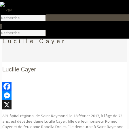
0
Lucille Cayer
Lucille Cayer
Facebook
Messenger
X
À l’Hôpital régional de Saint-Raymond, le 18 février 2017, à l’âge de 73
ans, est décédée dame Lucille Cayer, fille de feu monsieur Roméo
Cayer et de feu dame Robella Drolet. Elle demeurait à Saint-Raymond.