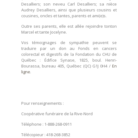
Desalliers; son neveu Carl Desalliers; sa nièce
Audrey Desalliers, ainsi que plusieurs cousins et
cousines, oncles et tantes, parents et ami(e)s.
Outre ses parents, elle est allée rejoindre tonton
Marcel et tante Jocelyne.
Vos témoignages de sympathie peuvent se
traduire par un don au Fonds en cancers
colorectal et digestifs de la Fondation du CHU de
Québec : Édifice Synase, 1825, boul. Henri-
Bourassa, bureau 405, Québec (QC) G1J 0H4 /
En
ligne
.
Pour renseignements :
Coopérative funéraire de la Rive-Nord
Téléphone : 1-888-268-0911
Télécopieur : 418-268-3852