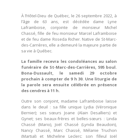
À l’Hôtel-Dieu de Québec, le 26 septembre 2022, à
l’âge de 63 ans, est décédée dame Lyne
Laframboise, conjointe de monsieur Michel
Chassé, fille de feu monsieur Marcel Laframboise
et de feu dame Roseda Richer. Native de St-Marc-
des-Carrières, elle a demeuré la majeure partie de
sa vie à Québec.
La famille recevra les condoléances au salon
funéraire de St-Marc-des-Carrières, 595 boul.
Bona-Dussault, le samedi 29 octobre
prochain à compter de 9 h 30. Une liturgie de
la parole sera ensuite célébrée en présence
des cendres à 11 h.
Outre son conjoint, madame Laframboise laisse
dans le deuil : sa fille unique Lydia (Véronique
Bernier); ses sœurs Joane (Alain Desalliers) et
Gynet; ses beaux-frères et belles-sœurs : Linda
Chassé (Mario), Joël Chassé (Lynda Beaudoin),
Nancy Chassé, Marc Chassé, Mélanie Truchon
(Martial) et Micheline Leclerc; son filleul Joël