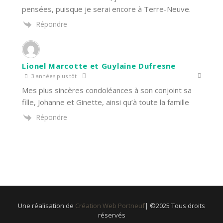
pensées, puisque je serai encore à Terre-Neuve.
Répondre
Lionel Marcotte et Guylaine Dufresne
3 années plus tôt
Mes plus sincères condoléances à son conjoint sa
fille, Johanne et Ginette, ainsi qu’à toute la famille
Répondre
Une réalisation de
Création Web Portneuf
| ©2025 Tous droits
réservés