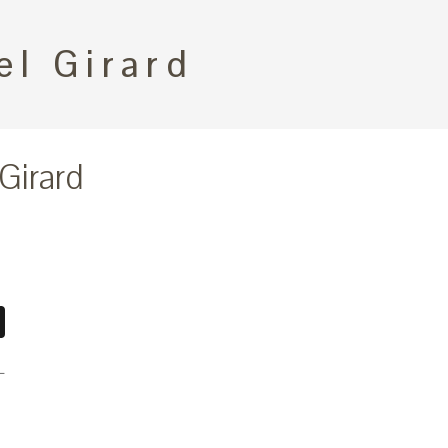
el Girard
Girard
book
essenger
X
L