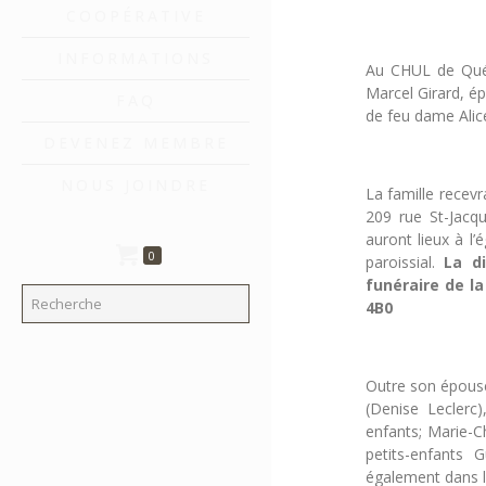
COOPÉRATIVE
INFORMATIONS
Au CHUL de Québ
Marcel Girard, é
FAQ
de feu dame Alic
DEVENEZ MEMBRE
NOUS JOINDRE
La famille recev
209 rue St-Jacqu
auront lieux à l
0
paroissial.
La di
funéraire de la
4B0
Outre son épouse,
(Denise Leclerc)
enfants; Marie-Ch
petits-enfants G
également dans le