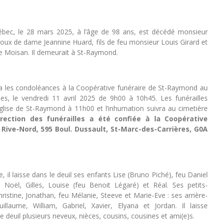
ec, le 28 mars 2025, à l’âge de 98 ans, est décédé monsieur
poux de dame Jeannine Huard, fils de feu monsieur Louis Girard et
e Moisan. Il demeurait à St-Raymond.
ra les condoléances à la Coopérative funéraire de St-Raymond au
es, le vendredi 11 avril 2025 de 9h00 à 10h45. Les funérailles
’église de St-Raymond à 11h00 et l’inhumation suivra au cimetière
rection des funérailles a été confiée à la Coopérative
 Rive-Nord, 595 Boul. Dussault, St-Marc-des-Carrières, G0A
 il laisse dans le deuil ses enfants Lise (Bruno Piché), feu Daniel
, Noël, Gilles, Louise (feu Benoit Légaré) et Réal. Ses petits-
ristine, Jonathan, feu Mélanie, Steeve et Marie-Eve : ses arrière-
uillaume, William, Gabriel, Xavier, Elyana et Jordan. Il laisse
 deuil plusieurs neveux, nièces, cousins, cousines et ami(e)s.