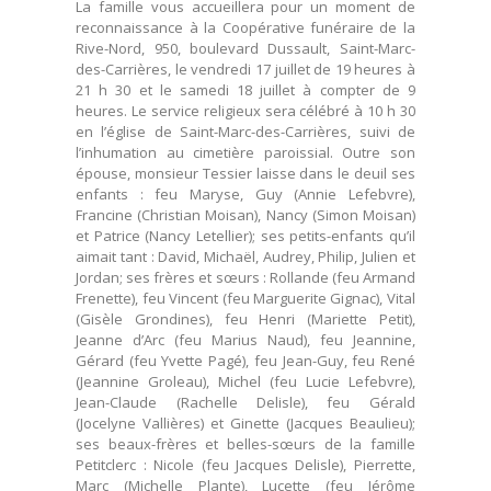
La famille vous accueillera pour un moment de
reconnaissance à la Coopérative funéraire de la
Rive-Nord, 950, boulevard Dussault, Saint-Marc-
des-Carrières, le vendredi 17 juillet de 19 heures à
21 h 30 et le samedi 18 juillet à compter de 9
heures. Le service religieux sera célébré à 10 h 30
en l’église de Saint-Marc-des-Carrières, suivi de
l’inhumation au cimetière paroissial. Outre son
épouse, monsieur Tessier laisse dans le deuil ses
enfants : feu Maryse, Guy (Annie Lefebvre),
Francine (Christian Moisan), Nancy (Simon Moisan)
et Patrice (Nancy Letellier); ses petits-enfants qu’il
aimait tant : David, Michaël, Audrey, Philip, Julien et
Jordan; ses frères et sœurs : Rollande (feu Armand
Frenette), feu Vincent (feu Marguerite Gignac), Vital
(Gisèle Grondines), feu Henri (Mariette Petit),
Jeanne d’Arc (feu Marius Naud), feu Jeannine,
Gérard (feu Yvette Pagé), feu Jean-Guy, feu René
(Jeannine Groleau), Michel (feu Lucie Lefebvre),
Jean-Claude (Rachelle Delisle), feu Gérald
(Jocelyne Vallières) et Ginette (Jacques Beaulieu);
ses beaux-frères et belles-sœurs de la famille
Petitclerc : Nicole (feu Jacques Delisle), Pierrette,
Marc (Michelle Plante), Lucette (feu Jérôme