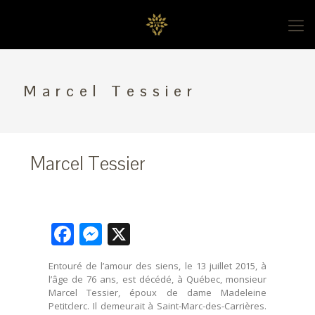
Marcel Tessier
Marcel Tessier
Facebook
Messenger
X
Entouré de l’amour des siens, le 13 juillet 2015, à
l’âge de 76 ans, est décédé, à Québec, monsieur
Marcel Tessier, époux de dame Madeleine
Petitclerc. Il demeurait à Saint-Marc-des-Carrières.