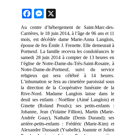
Facebook
Messenger
X
Au centre d’hébergement de Saint-Marc-des-
Carrières, le 18 juin 2014, à l’âge de 96 ans et 11
mois, est décédée dame Marie-Anna Langlois,
épouse de feu Émile J. Frenette. Elle demeurait à
Portneuf. La famille recevra les condoléances le
samedi 28 juin 2014 à compter de 13 heures en
l’église de Notre-Dame-du-Très-Saint-Rosaire, à
Notre-Dame-de-Portneuf, suivi du service
religieux qui sera célébré à 14 heures.
L’inhumation se fera au cimetière paroissial sous
la direction de la Coopérative funéraire de la
Rive-Nord. Madame Langlois laisse dans le
deuil ses enfants : No
ë
lline (Aimé Langlois) et
Ginette (Roland Proulx); ses petits-enfants :
Johanne, Jean (Yolaine Fillion), Martin (Marie-
Andrée Guay), Nathalie (Denis Durand); ses
arrière-petits-enfants : Frédéric (Marie-Kim) et
Alexandre Dussault (Ysabelle), Joannie et Julien