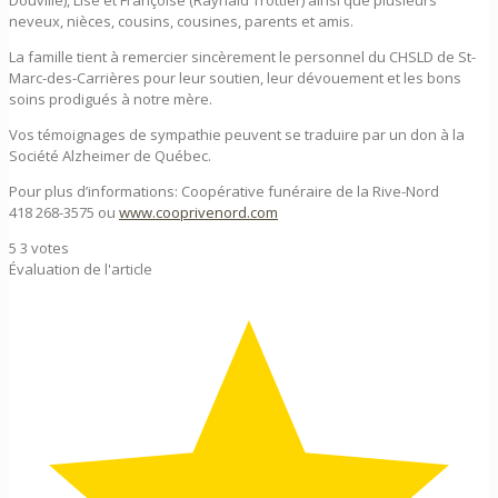
Douville), Lise et Françoise (Raynald Trottier) ainsi que plusieurs
neveux, nièces, cousins, cousines, parents et amis.
La famille tient à remercier sincèrement le personnel du CHSLD de St-
Marc-des-Carrières pour leur soutien, leur dévouement et les bons
soins prodigués à notre mère.
Vos témoignages de sympathie peuvent se traduire par un don à la
Société Alzheimer de Québec.
Pour plus d’informations: Coopérative funéraire de la Rive-Nord
418 268-3575 ou
www.cooprivenord.com
5
3
votes
Évaluation de l'article