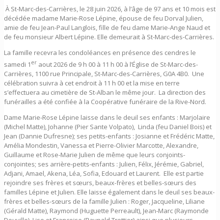
À St-Marc-des-Carrières, le 28 juin 2026, à l’âge de 97 ans et 10 mois est
décédée madame Marie-Rose Lépine, épouse de feu Dorval Julien,
amie de feu Jean-Paul Langlois, fille de feu dame Marie-Ange Naud et
de feu monsieur Albert Lépine. Elle demeurait à St-Marc-des-Carrières.
La famille recevra les condoléances en présence des cendres le
er
samedi 1
aout 2026 de 9 h 00 à 11 h 00 à l’Église de St-Marc-des-
Carrières, 1100 rue Principale, St-Marc-des-Carrières, G0A 4B0. Une
célébration suivra à cet endroit à 11 h 00 et la mise en terre
s’effectuera au cimetière de St-Alban le même jour. La direction des
funérailles a été confiée à la Coopérative funéraire de la Rive-Nord.
Dame Marie-Rose Lépine laisse dans le deuil ses enfants : Marjolaire
(Michel Matte), Johanne (Pier Sante Volpato), Linda (feu Daniel Bois) et
Jean (Dannie Dufresne); ses petits-enfants : Josianne et Frédéric Matte,
Amélia Mondestin, Vanessa et Pierre-Olivier Marcotte, Alexandre,
Guillaume et Rose-Marie Julien de même que leurs conjoints-
conjointes; ses arrière-petits-enfants : Julien, Félix, Jérémie, Gabriel,
Adjani, Amael, Akena, Léa, Sofia, Edouard et Laurent. Elle est partie
rejoindre ses frères et sœurs, beaux-frères et belles-sœurs des
familles Lépine et Julien. Elle laisse également dans le deuil ses beaux-
frères et belles-sœurs de la famille Julien : Roger, Jacqueline, Liliane
(Gérald Matte), Raymond (Huguette Perreault), Jean-Marc (Raymonde