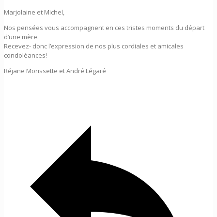
Marjolaine et Michel,
Nos pensées vous accompagnent en ces tristes moments du départ
d’une mère.
Recevez- donc l’expression de nos plus cordiales et amicales
condoléances!
Réjane Morissette et André Légaré