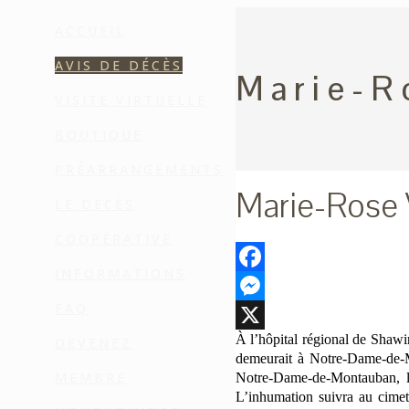
ACCUEIL
AVIS DE DÉCÈS
Marie-R
VISITE VIRTUELLE
BOUTIQUE
PRÉARRANGEMENTS
Marie-Rose 
LE DÉCÈS
COOPÉRATIVE
INFORMATIONS
Facebook
FAQ
Messenger
À l’hôpital régional de Shawi
DEVENEZ
X
demeurait à Notre-Dame-de-M
MEMBRE
Notre-Dame-de-Montauban, le
L’inhumation suivra au cimet