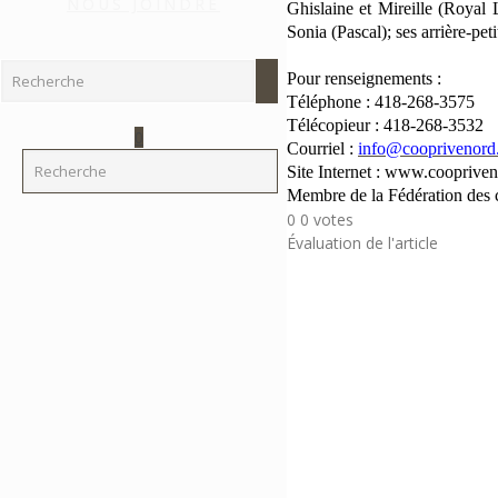
NOUS JOINDRE
Ghislaine et Mireille (Royal 
Sonia (Pascal); ses arrière-peti
Pour renseignements :
Téléphone : 418-268-3575
Télécopieur : 418-268-3532
0
Courriel :
info
@
cooprivenor
Site Internet : www.cooprive
Membre de la Fédération
des 
0
0
votes
Évaluation de l'article