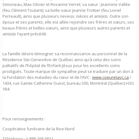
Simoneau, Max-Olivier et Roxanne Verret; sa sœur : Jeannine Vallée
(feu Clément Toutant); sa belle-sœur Jeanne Trottier (feu Lionel
Perreault), ainsi que plusieurs neveux, nièces et ami(e)s. Outre son
époux et ses parents, elle est allée rejoindre ses frères et sœurs, ses
beaux-frères et belles-sœurs, ainsi que plusieurs autres parents et
ami(e)s l’ayant précédé.
La famille désire témoigner sa reconnaissance au personnel de la
Résidence Ste‑Geneviève de Québec ainsi qu’à celui des soins
palliatifs de l’hôpital de l’Enfant-Jésus pour les excellents soins
prodigués. Toute marque de sympathie peut se traduire par un don à
la Fondation des maladies du cœur et de l’AVC :
www.coeuretavc.ca
/
1434, rue Sainte-Catherine Ouest, bureau 500, Montréal (Québec) H3G
1R4.
Pour renseignements :
Coopérative funéraire de la Rive-Nord
Téléphone : 1-888-268-0911