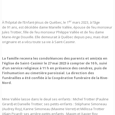
er
À l’hôpital de l’Enfant-Jésus de Québec, le 1
mars 2023, à l’âge
de 91 ans, est décédée dame Marielle Vallée, épouse de feu monsieur
Jules Trottier, fille de feu monsieur Philippe Vallée et de feu dame
Marie-Ange Douville. Elle demeurait à Québec depuis peu, mais était
originaire et a vécu toute sa vie à Saint-Casimir.
La famille recevra les condoléances des parents et ami(e)s en
l’église de Saint-Casimir le 27 mai 2023 à compter de 10 h, suivi
d’un service religieux à 11 h en présence des cendres, puis de
l’inhumation au cimetière paroissial. La direction des
funérailles a été confiée à la Coopérative funéraire de la Rive-
Nord.
Mme Vallée laisse dans le deuil ses enfants : Michel Trottier (Pauline
Girard) et Danielle Trottier; ses petits-enfants : Stéphane Simoneau
(Audrey Roy), Karine Simoneau (Maxime Verret) et Mélissa Trottier
(Alain Picard); ses arrière-petits-enfants : Maxim et Xavier Roy