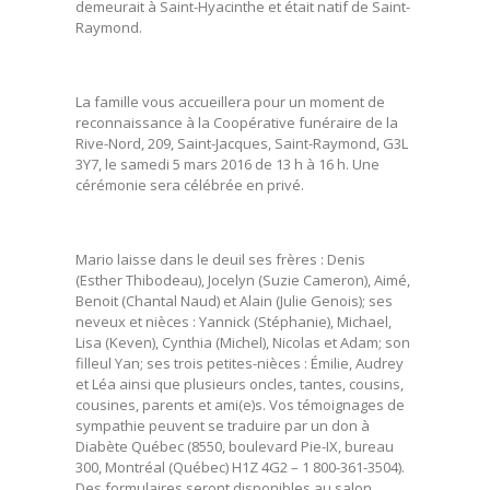
demeurait à Saint-Hyacinthe et était natif de Saint-
Raymond.
La famille vous accueillera pour un moment de
reconnaissance à la Coopérative funéraire de la
Rive-Nord, 209, Saint-Jacques, Saint-Raymond, G3L
3Y7, le samedi 5 mars 2016 de 13 h à 16 h. Une
cérémonie sera célébrée en privé.
Mario laisse dans le deuil ses frères : Denis
(Esther Thibodeau), Jocelyn (Suzie Cameron), Aimé,
Benoit (Chantal Naud) et Alain (Julie Genois); ses
neveux et nièces : Yannick (Stéphanie), Michael,
Lisa (Keven), Cynthia (Michel), Nicolas et Adam; son
filleul Yan; ses trois petites-nièces : Émilie, Audrey
et Léa ainsi que plusieurs oncles, tantes, cousins,
cousines, parents et ami(e)s. Vos témoignages de
sympathie peuvent se traduire par un don à
Diabète Québec (8550, boulevard Pie-IX, bureau
300, Montréal (Québec) H1Z 4G2 – 1 800-361-3504).
Des formulaires seront disponibles au salon.