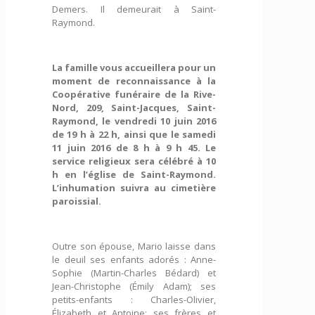
Demers. Il demeurait à Saint-
Raymond.
La famille vous accueillera pour un
moment de reconnaissance à la
Coopérative funéraire de la Rive-
Nord, 209, Saint-Jacques, Saint-
Raymond, le vendredi 10 juin 2016
de 19 h à 22 h, ainsi que le samedi
11 juin 2016 de 8 h à 9 h 45. Le
service religieux sera célébré à 10
h en l’église de Saint-Raymond.
L’inhumation suivra au cimetière
paroissial.
Outre son épouse, Mario laisse dans
le deuil ses enfants adorés : Anne-
Sophie (Martin-Charles Bédard) et
Jean-Christophe (Émily Adam); ses
petits-enfants : Charles-Olivier,
Élizabeth et Antoine; ses frères et