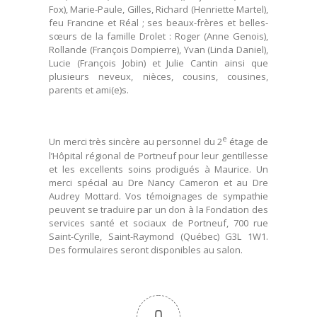
Fox), Marie-Paule, Gilles, Richard (Henriette Martel),
feu Francine et Réal ; ses beaux-frères et belles-
sœurs de la famille Drolet : Roger (Anne Genois),
Rollande (François Dompierre), Yvan (Linda Daniel),
Lucie (François Jobin) et Julie Cantin ainsi que
plusieurs neveux, nièces, cousins, cousines,
parents et ami(e)s.
e
Un merci très sincère au personnel du 2
étage de
l’Hôpital régional de Portneuf pour leur gentillesse
et les excellents soins prodigués à Maurice. Un
merci spécial au Dre Nancy Cameron et au Dre
Audrey Mottard. Vos témoignages de sympathie
peuvent se traduire par un don à la Fondation des
services santé et sociaux de Portneuf, 700 rue
Saint-Cyrille, Saint-Raymond (Québec) G3L 1W1.
Des formulaires seront disponibles au salon.
0