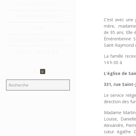
COOPÉRATIVE
INFORMATIONS
C’est avec une
mère, madame 
FAQ
de 95 ans. Elle 
Émérentienne S
DEVENEZ MEMBRE
Saint-Raymond e
NOUS JOINDRE
La famille rece
14 h 00 à
0
L’église de S
331, rue Saint
Le service reli
direction des fu
Madame Martinea
Louise, Daniell
Alexandre, Pierr
sœur Agathe Dr