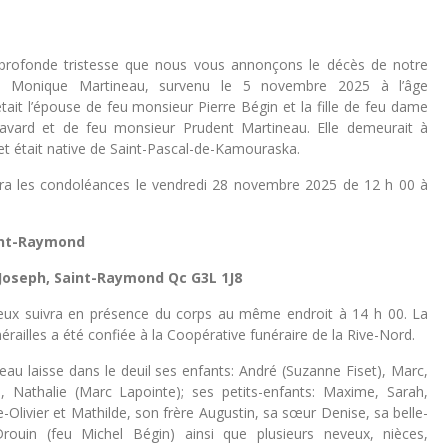
 profonde tristesse que nous vous annonçons le décès de notre
Monique Martineau, survenu le 5 novembre 2025 à l’âge
était l’épouse de feu monsieur Pierre Bégin et la fille de feu dame
avard et de feu monsieur Prudent Martineau. Elle demeurait à
t était native de Saint-Pascal-de-Kamouraska.
vra les condoléances le vendredi 28 novembre 2025 de 12 h 00 à
aint-Raymond
-Joseph, Saint-Raymond Qc G3L 1J8
gieux suivra en présence du corps au même endroit à 14 h 00. La
nérailles a été confiée à la Coopérative funéraire de la Rive-Nord.
u laisse dans le deuil ses enfants: André (Suzanne Fiset), Marc,
e, Nathalie (Marc Lapointe); ses petits-enfants: Maxime, Sarah,
e-Olivier et Mathilde, son frère Augustin, sa sœur Denise, sa belle-
ouin (feu Michel Bégin) ainsi que plusieurs neveux, nièces,