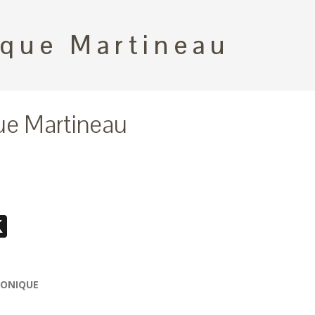
que Martineau
e Martineau
ebook
essenger
X
MONIQUE