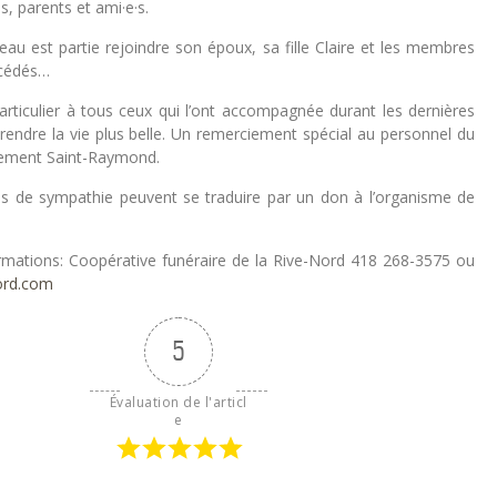
s, parents et ami·e·s.
u est partie rejoindre son époux, sa fille Claire et les membres
écédés…
articulier à tous ceux qui l’ont accompagnée durant les dernières
rendre la vie plus belle. Un remerciement spécial au personnel du
gement Saint-Raymond.
 de sympathie peuvent se traduire par un don à l’organisme de
ormations: Coopérative funéraire de la Rive-Nord 418 268-3575 ou
ord.com
5
Évaluation de l'articl
e