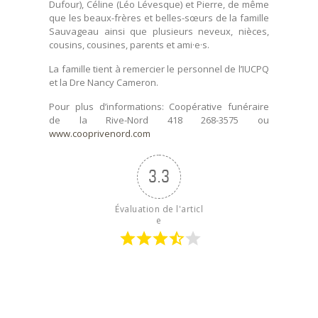
Dufour), Céline (Léo Lévesque) et Pierre, de même
que les beaux-frères et belles-sœurs de la famille
Sauvageau ainsi que plusieurs neveux, nièces,
cousins, cousines, parents et ami·e·s.
La famille tient à remercier le personnel de l’IUCPQ
et la Dre Nancy Cameron.
Pour plus d’informations: Coopérative funéraire
de la Rive-Nord 418 268-3575 ou
www.cooprivenord.com
3.3
Évaluation de l'articl
e