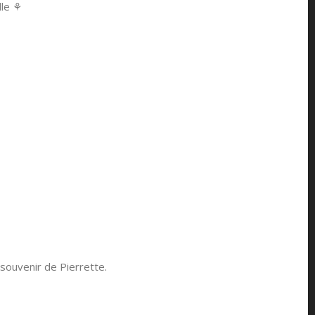
le ⚘️
souvenir de Pierrette.