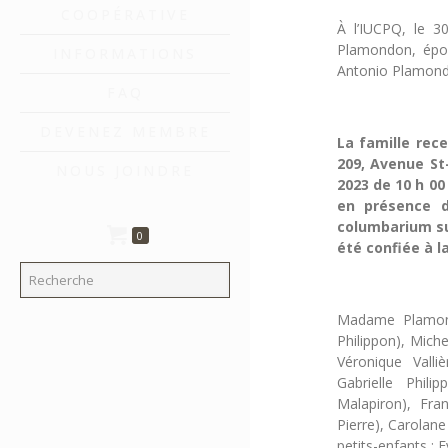
COOPÉRATIVE
À l’IUCPQ, le 3
Plamondon, épou
INFORMATIONS
Antonio Plamondo
FAQ
DEVENEZ MEMBRE
La famille rec
209, Avenue St
NOUS JOINDRE
2023 de
10 h 00
en présence 
columbarium sui
0
été confiée à l
Madame Plamondo
Philippon), Miche
Véronique Valli
Gabrielle Phil
Malapiron), Franc
Pierre), Carolane
petits-enfants : 