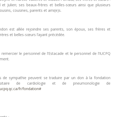
t Julien; ses beaux-frères et belles-sœurs ainsi que plusieurs
ousins, cousines, parents et ami(e)s.
n est allée rejoindre ses parents, son époux, ses frères et
rères et belles-sœurs l’ayant précédée.
à remercier le personnel de l’Estacade et le personnel de l’IUCPQ
ement.
 de sympathie peuvent se traduire par un don à la fondation
versitaire de cardiologie et de pneumonologie de
/iucpq.qc.ca/fr/fondation#
ents :