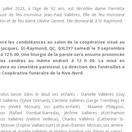
0 juillet 2023, à l’âge de 92 ans, est décédée dame Pierrette
se de feu monsieur Jean-Paul Vallières, fille de feu monsieur
n et de feu dame Olivine Genest. Elle demeurait à St-Raymond.
evra les condoléances au salon de la coopérative situé au
-Jacques, St-Raymond, QC, G3L3Y7 samedi le 9 septembre
 à 12 h 00. Une liturgie de la parole sera ensuite prononcée
des cendres au même endroit à 12 h 00. La mise en
vra au cimetière paroissial. La direction des funérailles a
a Coopérative funéraire de la Rive-Nord.
n laisse dans le deuil ses enfants : Danielle Vallières (Guy
l Vallières (Sylvie Grimard), Caroline Vallières (Serge Tremblay) et
ères (André Moisan); ses petits-enfants : Maxime Philippon,
ippon (Rafael Pombal-Barreda), Jérôme Vallières (Kotchamon
is Vallières (Valérie Veilleux), Charles Vallières (Catherine St-
 Moisan (Sophie Vaillancourt) et Jean-Bastien Moisan; ses arrière-
Evelyne et Aurélie Vallières et Madox Pombal; ses frères et sœurs :