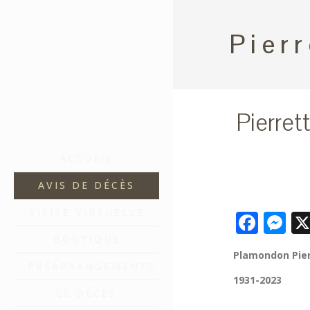
Pier
Pierre
ACCUEIL
AVIS DE DÉCÈS
VISITE VIRTUELLE
Face
M
BOUTIQUE
Plamondon Pie
PRÉARRANGEMENTS
1931-2023
LE DÉCÈS