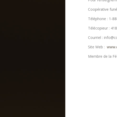
Coopérative funé
Téléphone : 1-8
Télécopieur : 41
Courriel : info@
Site Web :
www.c
Membre de la Féd