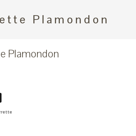
rette Plamondon
tte Plamondon
book
essenger
X
rrette