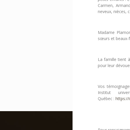
Carmen, Armand e
neveux, nièces, c
Madame Plamondo
sœurs et beaux-f
La famille tient 
pour leur dévou
Vos témoignages
Institut uni
Québec :
https:/
Pour renseignem