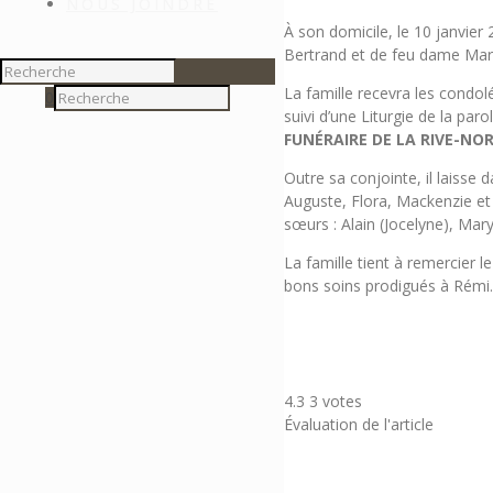
NOUS JOINDRE
À son domicile, le 10 janvie
Bertrand et de feu dame Marie
La famille recevra les condo
0
suivi d’une Liturgie de la pa
FUNÉRAIRE DE LA RIVE-NOR
Outre sa conjointe, il laisse 
Auguste, Flora, Mackenzie et 
sœurs : Alain (Jocelyne), Mary
La famille tient à remercier l
bons soins prodigués à Rémi.
4.3
3
votes
Évaluation de l'article