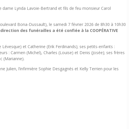
de dame Lynda Lavoie-Bertrand et fils de feu monsieur Carol
 Boulevard Bona-Dussault), le samedi 7 février 2026 de 8h30 à 10h30
 direction des funérailles a été confiée à la COOPÉRATIVE
ie Lévesque) et Catherine (Erik Ferdinands); ses petits-enfants :
urs : Carmen (Michel), Charles (Louise) et Denis (Josée); ses frères
ic (Marianne).
ne Julien, l’infirmière Sophie Desgagnés et Kelly Terrien pour les