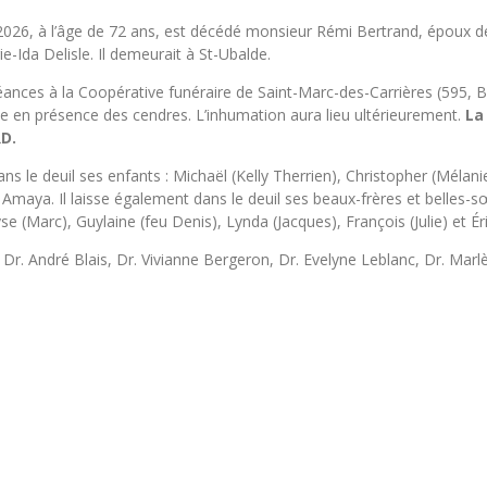
r 2026, à l’âge de 72 ans, est décédé monsieur Rémi Bertrand, époux 
-Ida Delisle. Il demeurait à St-Ubalde.
léances à la Coopérative funéraire de Saint-Marc-des-Carrières (595,
role en présence des cendres. L’inhumation aura lieu ultérieurement.
La
D.
dans le deuil ses enfants : Michaël (Kelly Therrien), Christopher (Mélan
Amaya. Il laisse également dans le deuil ses beaux-frères et belles-sœ
se (Marc), Guylaine (feu Denis), Lynda (Jacques), François (Julie) et Ér
e Dr. André Blais, Dr. Vivianne Bergeron, Dr. Evelyne Leblanc, Dr. Marlè