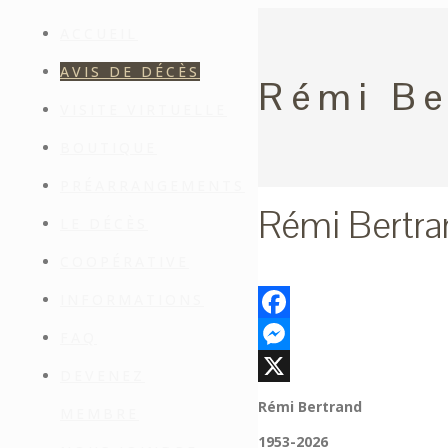
ACCUEIL
AVIS DE DÉCÈS
Rémi Be
VISITE VIRTUELLE
BOUTIQUE
PRÉARRANGEMENTS
Rémi Bertra
LE DÉCÈS
COOPÉRATIVE
INFORMATIONS
Facebook
FAQ
Messenger
DEVENEZ
X
Rémi Bertrand
MEMBRE
1953-2026