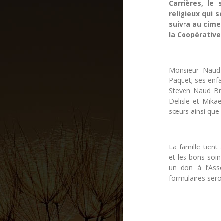
Carrières, le
religieux qui 
suivra au cimet
la Coopérative
Monsieur Naud 
Paquet; ses enfa
Steven Naud Bru
Delisle et Mikae
sœurs ainsi que 
La famille tient
et les bons soi
un don à l’As
formulaires seron