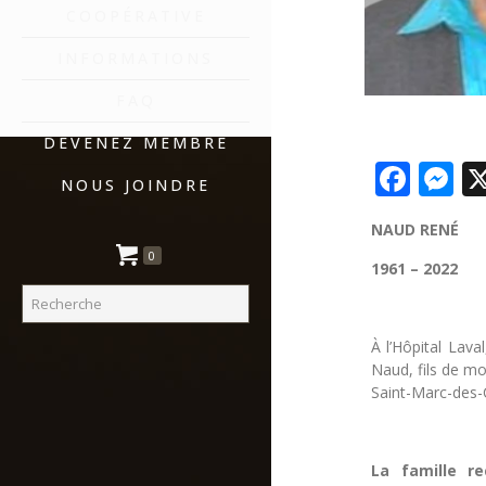
COOPÉRATIVE
INFORMATIONS
FAQ
DEVENEZ MEMBRE
Fac
M
NOUS JOINDRE
NAUD RENÉ
0
1961 – 2022
À l’Hôpital Lav
Naud, fils de mo
Saint-Marc-des-C
La famille re