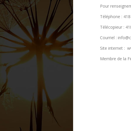
Pour renseignem
Téléphone : 41
Télécopieur : 4
Courriel : info
Site internet :
Membre de la Fé