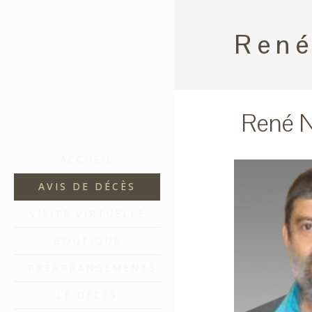
René
René 
ACCUEIL
AVIS DE DÉCÈS
VISITE VIRTUELLE
BOUTIQUE
PRÉARRANGEMENTS
LE DÉCÈS