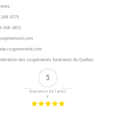
ents :
8-268-3575
18-268-3852
@cooprivenord.com
 www.cooprivenord.com
dération des coopératives funéraires du Québec
5
Évaluation de l'articl
e