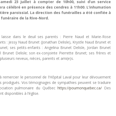
 samedi 23 juillet à compter de 10h00, suivi d’un service
sera célébré en présence des cendres à 11h00. L’inhumation
ière paroissial. La direction des funérailles a été confiée à
 funéraire de la Rive-Nord.
laisse dans le deuil ses parents : Pierre Naud et Marie-Rose
nts : Jessy Naud Brunet (Jonathan Delisle), Krystle Naud Brunet et
net; ses petits-enfants : Angelina Brunet Delisle, Jordan Brunet
l Brunet Delisle; son ex-conjointe Pierrette Brunet; ses frères et
plusieurs neveux, nièces, parents et ami(e)s.
 à remercier le personnel de l’Hôpital Laval pour leur dévouement
ns prodigués. Vos témoignages de sympathies peuvent se traduire
sociation pulmonaire du Québec
https://poumonquebec.ca/
Des
t disponibles à l’église.