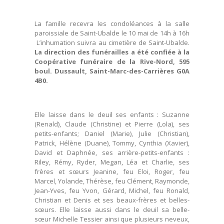
La famille recevra les condoléances à la salle
paroissiale de Saint-Ubalde le 10 mai de 14h à 16h
L’inhumation suivra au cimetière de Saint-Ubalde.
La direction des funérailles a été confiée à la
Coopérative funéraire de la Rive-Nord, 595
boul. Dussault, Saint-Marc-des-Carrières G0A
4B0.
Elle laisse dans le deuil ses enfants : Suzanne
(Renald), Claude (Christine) et Pierre (Lola), ses
petits-enfants; Daniel (Marie), Julie (Christian),
Patrick, Hélène (Duane), Tommy, Cynthia (Xavier),
David et Daphnée, ses arrière-petits-enfants :
Riley, Rémy, Ryder, Megan, Léa et Charlie, ses
frères et sœurs Jeanine, feu Eloi, Roger, feu
Marcel, Yolande, Thérèse, feu Clément, Raymonde,
Jean-Yves, feu Yvon, Gérard, Michel, feu Ronald,
Christian et Denis et ses beaux-frères et belles-
sœurs. Elle laisse aussi dans le deuil sa belle-
sœur Michelle Tessier ainsi que plusieurs neveux,