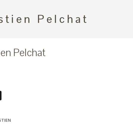
stien Pelchat
ien Pelchat
book
essenger
X
STIEN