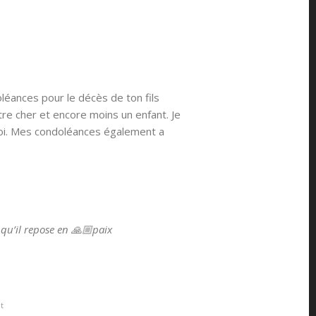
oléances pour le décès de ton fils
re cher et encore moins un enfant. Je
toi. Mes condoléances également a
 qu’il repose en 🙏🏼paix
t