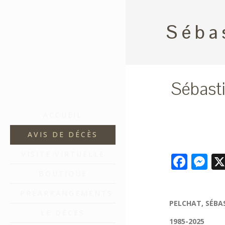
Séba
Sébast
ACCUEIL
AVIS DE DÉCÈS
VISITE VIRTUELLE
Face
M
BOUTIQUE
PRÉARRANGEMENTS
PELCHAT, SÉBA
LE DÉCÈS
1985-2025