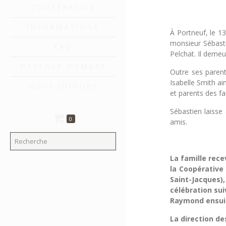
COOPÉRATIVE
INFORMATIONS
À Portneuf, le 1
monsieur Sébasti
FAQ
Pelchat. Il deme
DEVENEZ MEMBRE
Outre ses parent
Isabelle Smith ai
NOUS JOINDRE
et parents des fa
Sébastien laisse
0
amis.
La famille rec
la Coopérative
Saint-Jacques
célébration sui
Raymond ensui
La direction de