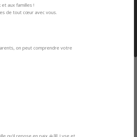
et aux familles !
mes de tout cœur avec vous.
parents, on peut comprendre votre
lle qu’il repose en paix 🙏🏼 Lyse et