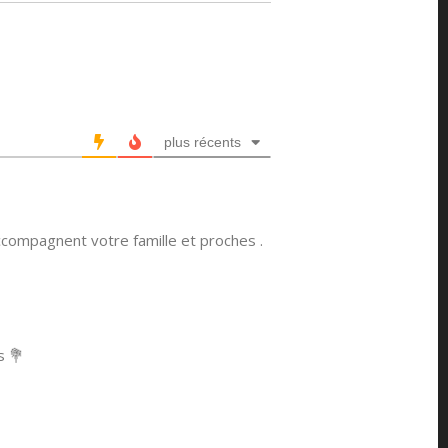
plus récents
ompagnent votre famille et proches .
s 💐