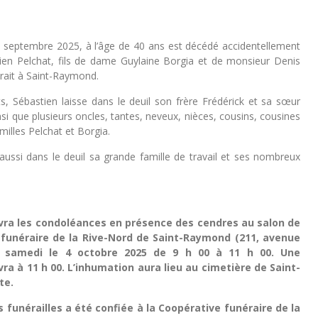
3 septembre 2025, à l’âge de 40 ans est décédé accidentellement
en Pelchat, fils de dame Guylaine Borgia et de monsieur Denis
urait à Saint-Raymond.
s, Sébastien laisse dans le deuil son frère Frédérick et sa sœur
nsi que plusieurs oncles, tantes, neveux, nièces, cousins, cousines
milles Pelchat et Borgia.
 aussi dans le deuil sa grande famille de travail et ses nombreux
evra les condoléances en présence des cendres au salon de
 funéraire de la Rive-Nord de Saint-Raymond (211, avenue
), samedi le 4 octobre 2025 de 9 h 00 à 11 h 00. Une
vra à 11 h 00. L’inhumation aura lieu au cimetière de Saint-
te.
s funérailles a été confiée à la Coopérative funéraire de la