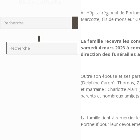
NOUS JOINDRE
À l’Hôpital régional de Port
Marcotte, fils de monsieur G
0
La famille recevra les co
samedi 4 mars 2023 à comp
direction des funérailles 
Outre son épouse et ses paren
(Delphine Caron), Thomas, Zac
et marraine : Charlotte Alain
parents et nombreux ami(e)s
La famille tient à remercier l
Portneuf pour leur dévouemen