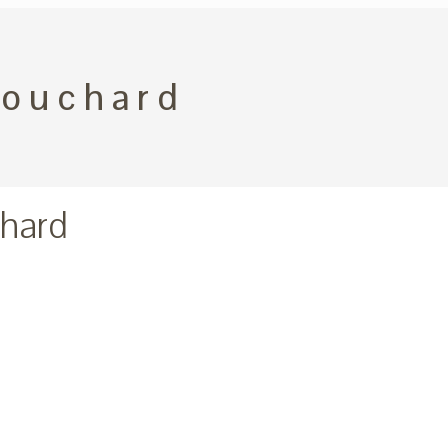
ouchard
hard
ger