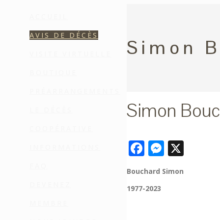
ACCUEIL
AVIS DE DÉCÈS
Simon B
VISITE VIRTUELLE
BOUTIQUE
PRÉARRANGEMENTS
Simon Bouc
LE DÉCÈS
COOPÉRATIVE
Facebook
Messen
X
INFORMATIONS
FAQ
Bouchard Simon
DEVENEZ
1977-2023
MEMBRE