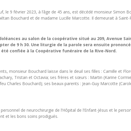
neuf, le 9 février 2023, à l’âge de 45 ans, est décédé monsieur Simo
aétan Bouchard et de madame Lucille Marcotte. Il demeurait à Saint
ndoléances au salon de la coopérative situé au 209, Avenue Sa
ter de 9 h 30. Une liturgie de la parole sera ensuite prononcé
a été confiée à la Coopérative funéraire de la Rive-Nord.
ts, monsieur Bouchard laisse dans le deuil ses filles : Camille et Flor
hary, Tristan et Octavia; ses frères et sœurs : Martin (Karine Cormie
 (feu Charles Bouchard); ses beaux-parents : Jean-Guy Marcotte (Carole
.
e personnel de neurochirurgie de l’Hôpital de l’Enfant-Jésus et le personn
t et les bons soins prodigués.