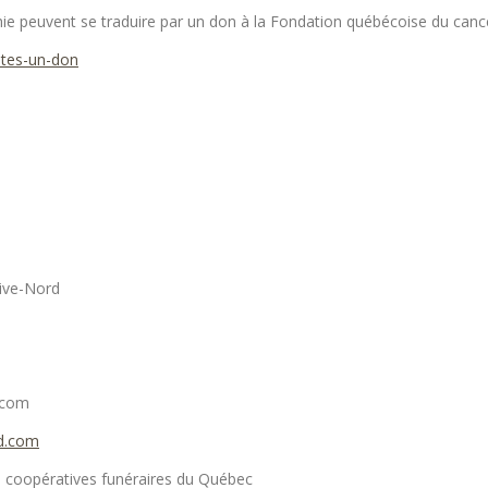
 peuvent se traduire par un don à la Fondation québécoise du cance
aites-un-don
Rive-Nord
.com
d.com
 coopératives funéraires du Québec