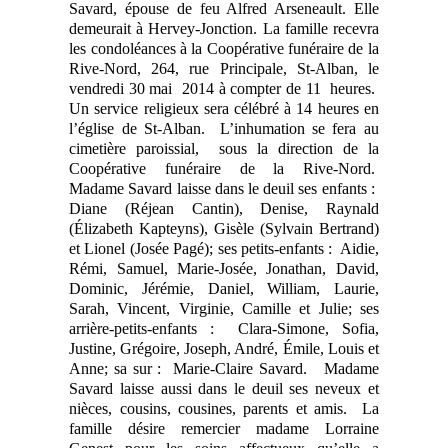
Savard, épouse de feu Alfred Arseneault. Elle
demeurait à Hervey-Jonction. La famille recevra
les condoléances
à la Coopérative funéraire de la
Rive-Nord, 264
, rue Principale, St-Alban,
le
vendredi 30 mai
2014 à compter de
11
heures
.
Un service religieux sera célébré à
14 heures
en
l’église de St-Alban.
L’inhumation se fera au
cimetière paroissial,
sous la direction de la
Coopérative funéraire de la Rive-Nord.
Madame Savard laisse dans le deuil ses enfants :
Diane (Réjean Cantin), Denise, Raynald
(Élizabeth Kapteyns), Gisèle (Sylvain Bertrand)
et Lionel (Josée Pagé); ses petits-enfants :
Aidie,
Rémi, Samuel, Marie-Josée, Jonathan, David,
Dominic, Jérémie, Daniel, William, Laurie,
Sarah, Vincent, Virginie, Camille et Julie; ses
arrière-petits-enfants :
Clara-Simone, Sofia,
Justine, Grégoire, Joseph, André, Émile, Louis et
Anne; sa sur :
Marie-Claire Savard.
Madame
Savard laisse aussi dans le deuil ses neveux et
nièces, cousins, cousines, parents et amis.
La
famille désire remercier madame Lorraine