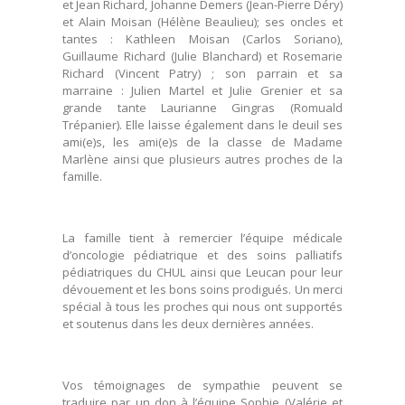
et Jean Richard, Johanne Demers (Jean-Pierre Déry)
et Alain Moisan (Hélène Beaulieu); ses oncles et
tantes : Kathleen Moisan (Carlos Soriano),
Guillaume Richard (Julie Blanchard) et Rosemarie
Richard (Vincent Patry) ; son parrain et sa
marraine : Julien Martel et Julie Grenier et sa
grande tante Laurianne Gingras (Romuald
Trépanier). Elle laisse également dans le deuil ses
ami(e)s, les ami(e)s de la classe de Madame
Marlène ainsi que plusieurs autres proches de la
famille.
La famille tient à remercier l’équipe médicale
d’oncologie pédiatrique et des soins palliatifs
pédiatriques du CHUL ainsi que Leucan pour leur
dévouement et les bons soins prodigués. Un merci
spécial à tous les proches qui nous ont supportés
et soutenus dans les deux dernières années.
Vos témoignages de sympathie peuvent se
traduire par un don à l’équipe Sophie (Valérie et