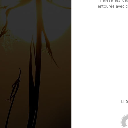
Thérèse est dé
entourée avec c
S