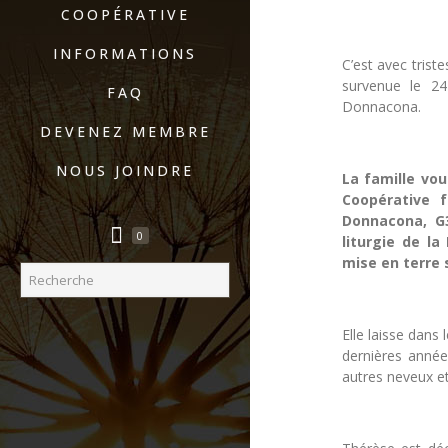
COOPÉRATIVE
INFORMATIONS
C’est avec tris
survenue le 24
FAQ
Donnacona.
DEVENEZ MEMBRE
NOUS JOINDRE
La famille vo
Coopérative f
Donnacona, G3
0
liturgie de l
mise en terre 
Elle laisse dans
dernières année
autres neveux et