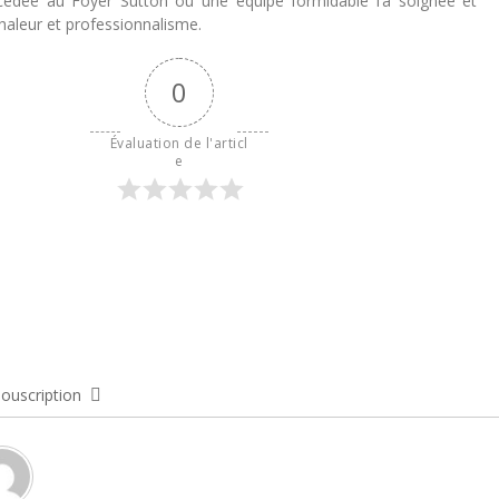
cédée au Foyer Sutton ou une équipe formidable l’a soignée et
haleur et professionnalisme.
0
Évaluation de l'articl
e
ouscription