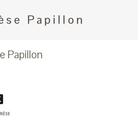
èse Papillon
e Papillon
ebook
essenger
X
HÉRÈSE